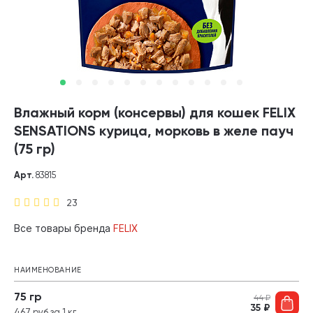
Влажный корм (консервы) для кошек FELIX
SENSATIONS курица, морковь в желе пауч
(75 гр)
Арт.
83815
23
Все товары бренда
FELIX
НАИМЕНОВАНИЕ
75 гр
44
₽
35
₽
467 руб за 1 кг