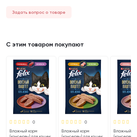
Задать вопрос о товаре
С этим товаром покупают
0
0
Влажный корм
Влажный корм
Влажный ко
(консервы) для кошек
(консервы) для кошек
(консервы) 