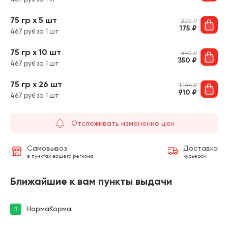
75 гр х 5 шт
220
₽
175
₽
467 руб за 1 шт
75 гр х 10 шт
440
₽
350
₽
467 руб за 1 шт
75 гр х 26 шт
1 144
₽
910
₽
467 руб за 1 шт
Отслеживать изменение цен
Самовывоз
Доставка
в пунктах вашего региона
курьером
Ближайшие к вам пункты выдачи
НормаКорма