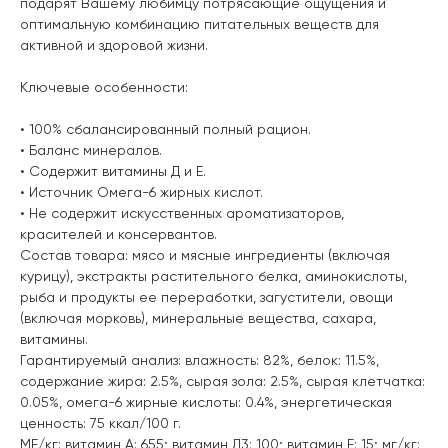
подарят Вашему любимцу потрясающие ощущения и
оптимальную комбинацию питательных веществ для
активной и здоровой жизни.
Ключевые особенности:
• 100% сбалансированный полный рацион.
• Баланс минералов.
• Содержит витамины Д и Е.
• Источник Омега-6 жирных кислот.
• Не содержит искусственных ароматизаторов,
красителей и консервантов.
Состав товара: мясо и мясные ингредиенты (включая
курицу), экстракты растительного белка, аминокислоты,
рыба и продукты ее переработки, загустители, овощи
(включая морковь), минеральные вещества, сахара,
витамины.
Гарантируемый анализ: влажность: 82%, белок: 11.5%,
содержание жира: 2.5%, сырая зола: 2.5%, сырая клетчатка:
0.05%, омега-6 жирные кислоты: 0.4%, энергетическая
ценность: 75 ккал/100 г.
МЕ/кг: витамин А: 655; витамин Д3: 100; витамин E: 15; мг/кг: