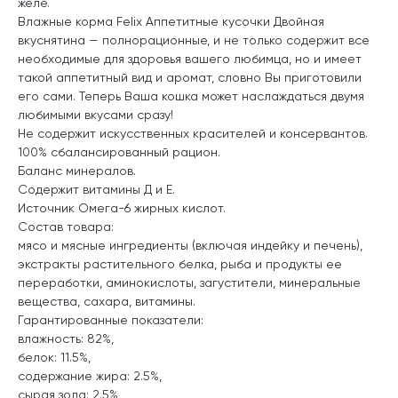
желе.
Влажные корма Felix Аппетитные кусочки Двойная
вкуснятина — полнорационные, и не только содержит все
необходимые для здоровья вашего любимца, но и имеет
такой аппетитный вид и аромат, словно Вы приготовили
его сами. Теперь Ваша кошка может наслаждаться двумя
любимыми вкусами сразу!
Не содержит искусственных красителей и консервантов.
100% сбалансированный рацион.
Баланс минералов.
Содержит витамины Д и Е.
Источник Омега-6 жирных кислот.
Состав товара:
мясо и мясные ингредиенты (включая индейку и печень),
экстракты растительного белка, рыба и продукты ее
переработки, аминокислоты, загустители, минеральные
вещества, сахара, витамины.
Гарантированные показатели:
влажность: 82%,
белок: 11.5%,
содержание жира: 2.5%,
сырая зола: 2.5%,