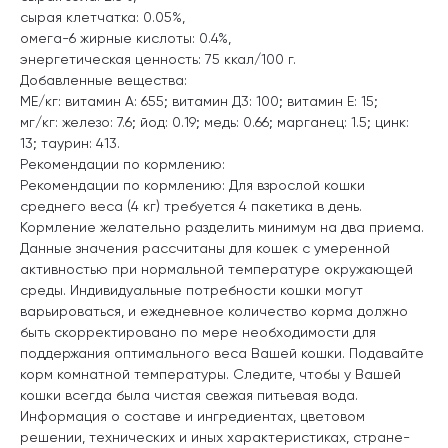
сырая клетчатка: 0.05%,
омега-6 жирные кислоты: 0.4%,
энергетическая ценность: 75 ккал/100 г.
Добавленные вещества:
МЕ/кг: витамин А: 655; витамин Д3: 100; витамин E: 15;
мг/кг: железо: 7.6; йод: 0.19; медь: 0.66; марганец: 1.5; цинк:
13; таурин: 413.
Рекомендации по кормлению:
Рекомендации по кормлению: Для взрослой кошки
среднего веса (4 кг) требуется 4 пакетика в день.
Кормление желательно разделить минимум на два приема.
Данные значения рассчитаны для кошек с умеренной
активностью при нормальной температуре окружающей
среды. Индивидуальные потребности кошки могут
варьироваться, и ежедневное количество корма должно
быть скорректировано по мере необходимости для
поддержания оптимального веса Вашей кошки. Подавайте
корм комнатной температуры. Следите, чтобы у Вашей
кошки всегда была чистая свежая питьевая вода.
Информация о составе и ингредиентах, цветовом
решении, технических и иных характеристиках, стране-