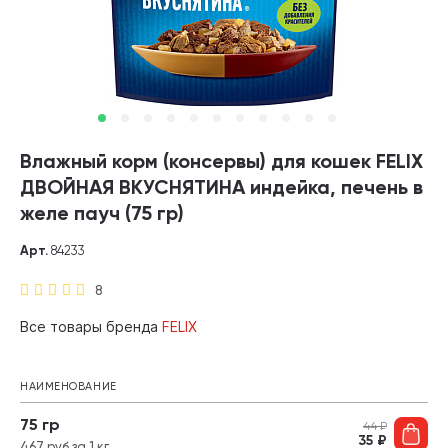
Влажный корм (консервы) для кошек FELIX
ДВОЙНАЯ ВКУСНЯТИНА индейка, печень в
желе пауч (75 гр)
Арт.
84233
8
Все товары бренда
FELIX
НАИМЕНОВАНИЕ
75 гр
44
₽
35
₽
467 руб за 1 кг