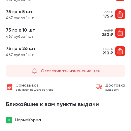
75 гр х 5 шт
220
₽
175
₽
467 руб за 1 шт
75 гр х 10 шт
440
₽
350
₽
467 руб за 1 шт
75 гр х 26 шт
1 144
₽
910
₽
467 руб за 1 шт
Отслеживать изменение цен
Самовывоз
Доставка
в пунктах вашего региона
курьером
Ближайшие к вам пункты выдачи
НормаКорма