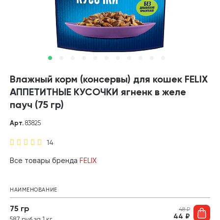
Влажный корм (консервы) для кошек FELIX
АППЕТИТНЫЕ КУСОЧКИ ягненк в желе
пауч (75 гр)
Арт.
83825
14
Все товары бренда
FELIX
НАИМЕНОВАНИЕ
75 гр
48
₽
44
₽
587 руб за 1 кг