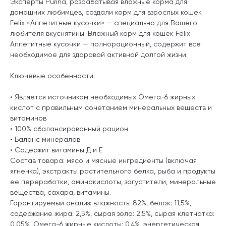
Эксперты Purina, разрабатывая влажные корма для
домашних любимцев, создали корм для взрослых кошек
Felix «Аппетитные кусочки» — специально для Вашего
любителя вкуснятины. Влажный корм для кошек Felix
Аппетитные кусочки — полнорационный, содержит все
необходимое для здоровой активной долгой жизни.
Ключевые особенности:
• Является источником необходимых Омега-6 жирных
кислот с правильным сочетанием минеральных веществ и
витаминов
• 100% сбалансированный рацион
• Баланс минералов
• Содержит витамины Д и Е
Состав товара: мясо и мясные ингредиенты (включая
ягненка), экстракты растительного белка, рыба и продукты
ее переработки, аминокислоты, загустители, минеральные
вещества, сахара, витамины.
Гарантируемый анализ: влажность: 82%, белок: 11,5%,
содержание жира: 2,5%, сырая зола: 2,5%, сырая клетчатка:
0,05%, Омега-6 жирные кислоты: 0,4%, энергетическая