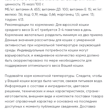
ценность: 75 ккал/100 г.
МЕ/кг: витамин А: 655; витамин Д3: 100; витамин E: 15; мг/кг:
железо: 7,6; йод: 0,19; медь: 0,66; марганец: 1,5; цинк: 13;
таурин: 413.
Рекомендации по кормлению: Для взрослой кошки
среднего веса (4 кг) требуется 3-4 пакетика в день.
Кормление желательно разделить минимум на два приема.
Данные значения рассчитаны для кошек с умеренной
активностью при нормальной температуре окружающей
среды. Индивидуальные потребности кошки могут
варьироваться, и ежедневное количество корма должно
быть скорректировано по мере необходимости для
поддержания оптимального веса Вашей кошки.
Подавайте корм комнатной температуры. Следите, чтобы
у Вашей кошки всегда была чистая, свежая питьевая вода.
Информация о составе и ингредиентах, цветовом
решении, технических и иных характеристиках, стране-
изготовителе, внешнем виде и комплекте поставки товара
носит справочный характер и основана на последних
доступных к моменту публикации сведениях. Доставка