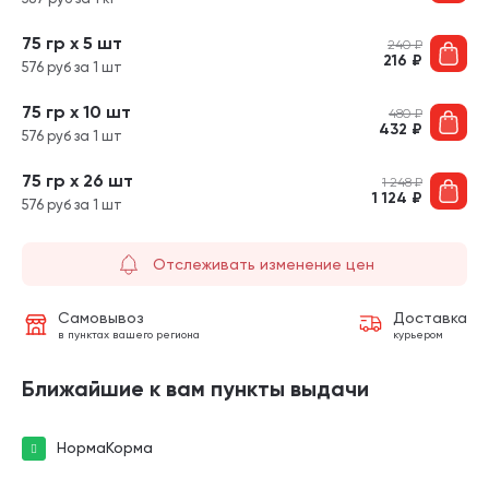
75 гр х 5 шт
240
₽
216
₽
576 руб за 1 шт
75 гр х 10 шт
480
₽
432
₽
576 руб за 1 шт
75 гр х 26 шт
1 248
₽
1 124
₽
576 руб за 1 шт
Отслеживать изменение цен
Самовывоз
Доставка
в пунктах вашего региона
курьером
Ближайшие к вам пункты выдачи
НормаКорма