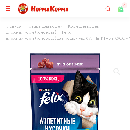
0
Главная
Товары для кошек
Корм для кошек
Влажный корм (консервы)
Felix
Влажный корм (консервы) для кошек FELIX АППЕТИТНЫЕ КУСОЧКИ