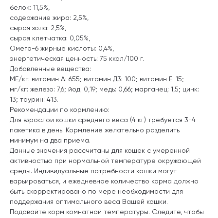
белок: 11,5%,
содержание жира: 2,5%,
сырая зола: 2,5%,
сырая клетчатка: 0,05%,
Омега-6 жирные кислоты: 0,4%,
энергетическая ценность: 75 ккал/100 г.
Добавленные вещества:
МЕ/кг: витамин А: 655; витамин Д3: 100; витамин E: 15;
мг/кг: железо: 7,6; йод: 0,19; медь: 0,66; марганец: 1,5; цинк:
13; таурин: 413.
Рекомендации по кормлению:
Для взрослой кошки среднего веса (4 кг) требуется 3-4
пакетика в день. Кормление желательно разделить
минимум на два приема.
Данные значения рассчитаны для кошек с умеренной
активностью при нормальной температуре окружающей
среды. Индивидуальные потребности кошки могут
варьироваться, и ежедневное количество корма должно
быть скорректировано по мере необходимости для
поддержания оптимального веса Вашей кошки.
Подавайте корм комнатной температуры. Следите, чтобы