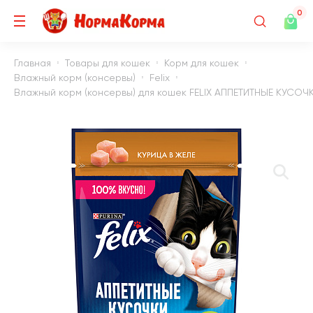
0
Главная
Товары для кошек
Корм для кошек
Влажный корм (консервы)
Felix
Влажный корм (консервы) для кошек FELIX АППЕТИТНЫЕ КУСОЧКИ