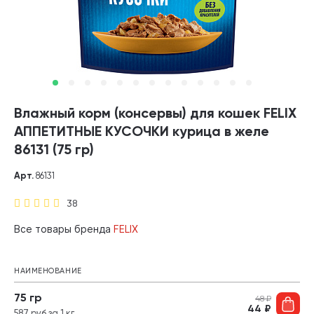
Влажный корм (консервы) для кошек FELIX
АППЕТИТНЫЕ КУСОЧКИ курица в желе
86131 (75 гр)
Арт.
86131
38
Все товары бренда
FELIX
НАИМЕНОВАНИЕ
75 гр
48
₽
44
₽
587 руб за 1 кг