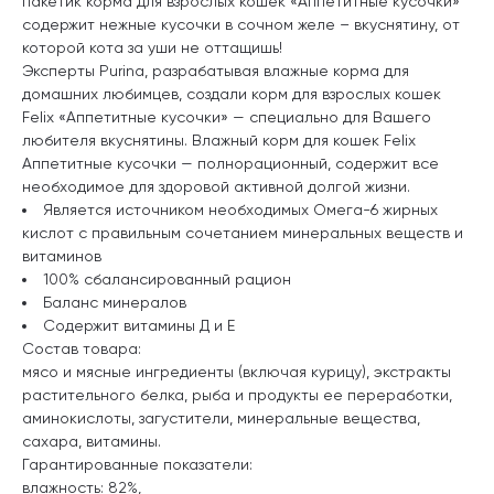
пакетик корма для взрослых кошек «Аппетитные кусочки»
содержит нежные кусочки в сочном желе – вкуснятину, от
которой кота за уши не оттащишь!
Эксперты Purina, разрабатывая влажные корма для
домашних любимцев, создали корм для взрослых кошек
Felix «Аппетитные кусочки» — специально для Вашего
любителя вкуснятины. Влажный корм для кошек Felix
Аппетитные кусочки — полнорационный, содержит все
необходимое для здоровой активной долгой жизни.
Является источником необходимых Омега-6 жирных
кислот с правильным сочетанием минеральных веществ и
витаминов
100% сбалансированный рацион
Баланс минералов
Содержит витамины Д и Е
Состав товара:
мясо и мясные ингредиенты (включая курицу), экстракты
растительного белка, рыба и продукты ее переработки,
аминокислоты, загустители, минеральные вещества,
сахара, витамины.
Гарантированные показатели:
влажность: 82%,