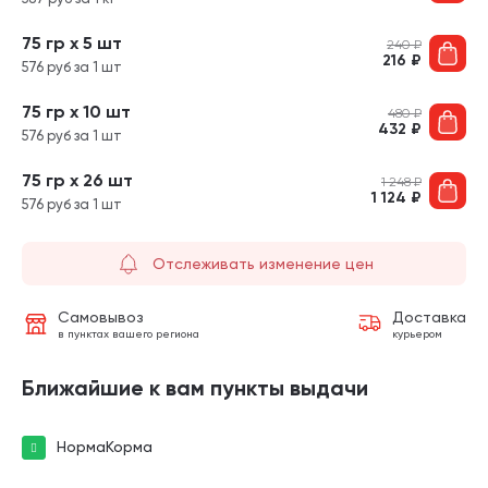
75 гр х 5 шт
240
₽
216
₽
576 руб за 1 шт
75 гр х 10 шт
480
₽
432
₽
576 руб за 1 шт
75 гр х 26 шт
1 248
₽
1 124
₽
576 руб за 1 шт
Отслеживать изменение цен
Самовывоз
Доставка
в пунктах вашего региона
курьером
Ближайшие к вам пункты выдачи
НормаКорма