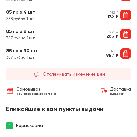
85 гр х 4 шт
152
₽
132
₽
388 руб за 1 шт
85 гр х 8 шт
304
₽
263
₽
387 руб за 1 шт
85 гр х 30 шт
1 140
₽
987
₽
387 руб за 1 шт
Отслеживать изменение цен
Самовывоз
Доставка
в пунктах вашего региона
курьером
Ближайшие к вам пункты выдачи
НормаКорма