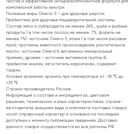
Чистая и эффективная четырехкомпонентная формула для
комплексной заботы изнутри.
Полезные жиры Омега-3 – для здоровья шерсти.
Пребиотики для здоровья пищеварительной системы.
Состав: мясо и субпродукты не менее 26% , рыба и рыбные
продукты ( в том числе лосось не менее 7%, форель не
менее 7%) -источник Омега 3, злаки ( в том числе рисовая
мука), протеины животного происхождения, растительное
масло- источник Омега 6, витаминно-минеральный
премикс, дрожжи – источник витаминов группы В,
пребиотик инулин, загуститель каррагинан, содержит
таурин.
Условия хранения: хранить при температуре от -18 ℃ до
+35 ℃
Страна-производитель: Россия.
Информация о составе и ингредиентах, цветовом
решении, технических и иных характеристиках, стране-
изготовителе, внешнем виде и комплекте поставки товара
носит справочный характер и основана на последних
доступных к моменту публикации сведениях. Доставка
данного товара осуществляется во все регионы РФ.