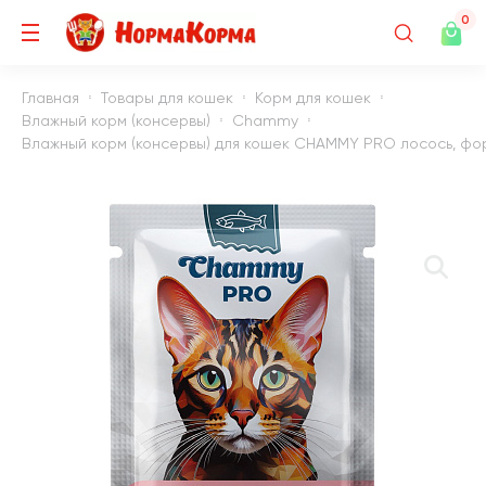
0
Главная
Товары для кошек
Корм для кошек
Влажный корм (консервы)
Chammy
Влажный корм (консервы) для кошек CHAMMY PRO лосось, форе