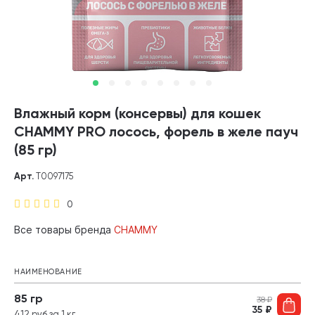
Влажный корм (консервы) для кошек
CHAMMY PRO лосось, форель в желе пауч
(85 гр)
Арт.
Т0097175
0
Все товары бренда
CHAMMY
НАИМЕНОВАНИЕ
85 гр
38
₽
35
₽
412 руб за 1 кг