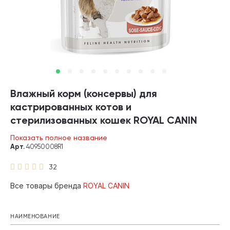
Влажный корм (консервы) для
кастрированных котов и
стерилизованных кошек ROYAL CANIN
STERILISED в соусе пауч (85 гр)
Показать полное название
Арт.
40950008R1
32
Все товары бренда
ROYAL CANIN
НАИМЕНОВАНИЕ