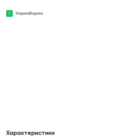
НормаКорма
Характеристики