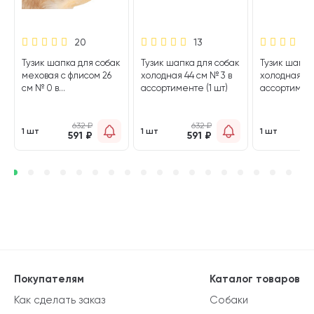
20
13
к
Тузик шапка для собак
Тузик шапка для собак
Тузик шапка
меховая с флисом 26
холодная 44 см № 3 в
холодная 34
см № 0 в
ассортименте (1 шт)
ассортимент
ассортименте (1 шт)
632
₽
632
₽
1 шт
1 шт
1 шт
591
₽
591
₽
4
Покупателям
Каталог товаров
Как сделать заказ
Собаки