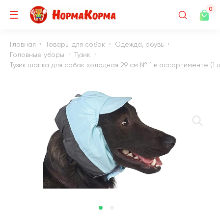
0
Главная
Товары для собак
Одежда, обувь
Головные уборы
Тузик
Тузик шапка для собак холодная 29 см № 1 в ассортименте (1 