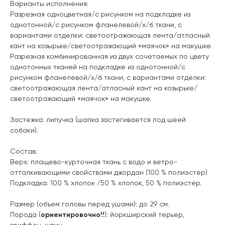
Варианты исполнения:
Разрезная одноцветная/с рисунком на подкладке из
однотонной/с рисунком фланелевой/х/б ткани, с
вариантами отделки: светоотражающая лента/атласный
кант на козырьке/светоотражающий «маячок» на макушке.
Разрезная комбинированная из двух сочетаемых по цвету
однотонных тканей на подкладке из однотонной/с
рисунком фланелевой/х/б ткани, с вариантами отделки:
светоотражающая лента/атласный кант на козырьке/
светоотражающий «маячок» на макушке.
Застежка: липучка (шапка застегивается под шеей
собаки).
Состав:
Верх: плащево-курточная ткань с водо и ветро-
отталкивающими свойствами джордан (100 % полиэстер)
Подкладка: 100 % хлопок /50 % хлопок, 50 % полиэстер.
Размер (объем головы перед ушами): до 29 см.
Порода (
ориентировочно!!
): йоркширский терьер,
гриффон, шпиц.