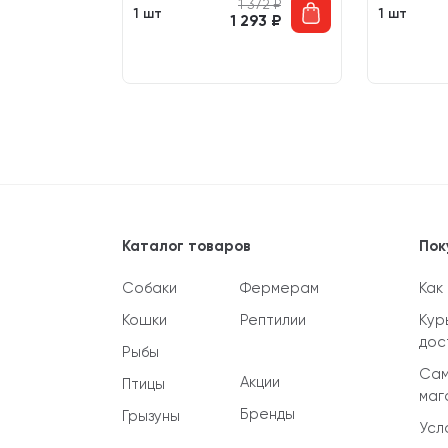
2 319
₽
1 372
₽
1 шт
1 шт
 987
₽
1 293
₽
Каталог товаров
Пок
Собаки
Фермерам
Как
Кошки
Рептилии
Кур
дос
Рыбы
Сам
Акции
Птицы
маг
Бренды
Грызуны
Усл