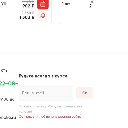
1 754
₽
2 253
₽
т УЦ
1 шт
902
₽
2 104
₽
1 754
₽
т
1 303
₽
акты
Будьте всегда в курсе
222-08-
Ваш e-mail
 9:00 до
Нажимая кнопку «ОК», вы принимаете
условия
noko.ru
Соглашения об использовании сайта