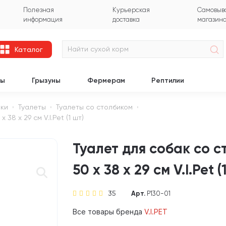
Полезная
Курьерская
Самовыво
информация
доставка
магазин
Каталог
цы
Грызуны
Фермерам
Рептилии
нки
Туалеты
Туалеты со столбиком
38 х 29 см V.I.Pet (1 шт)
Туалет для собак со 
50 х 38 х 29 см V.I.Pet (
35
Арт.
P130-01
Все товары бренда
V.I.PET