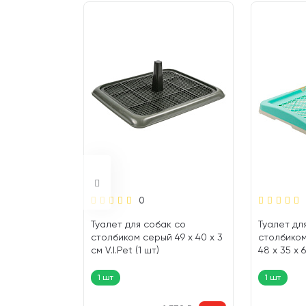
0
к со стенкой
Туалет для собак со
Туалет дл
х 38 х 29 см
столбиком серый 49 х 40 х 3
столбико
см V.I.Pet (1 шт)
48 х 35 х 6
1 шт
1 шт