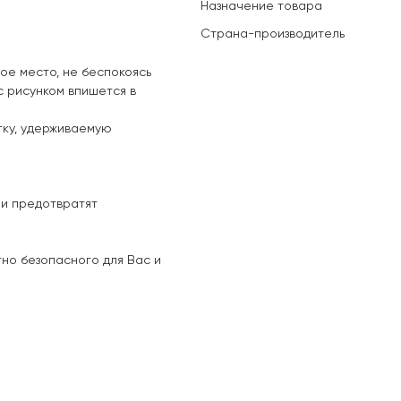
Назначение товара
Страна-производитель
ое место, не беспокоясь
с рисунком впишется в
тку, удерживаемую
 и предотвратят
тно безопасного для Вас и