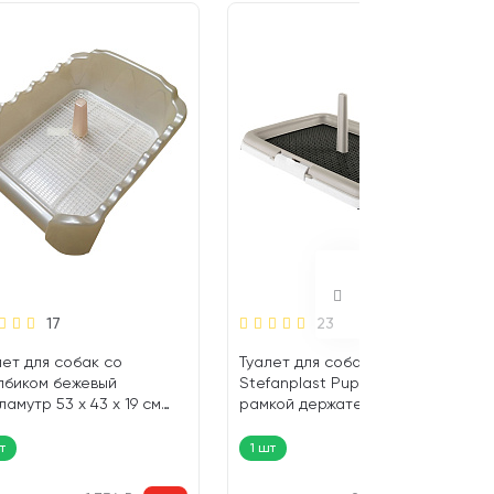
17
23
лет для собак со
Туалет для собак и щенков
лбиком бежевый
Stefanplast Puppy Training с
амутр 53 х 43 х 19 см
рамкой держателем и
epet (1 шт)
столбиком (1 шт)
т
1 шт