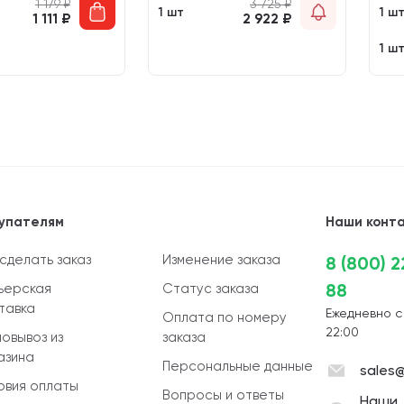
1 179
₽
3 725
₽
1 шт
1 ш
1 111
₽
2 922
₽
1 ш
упателям
Наши конт
 сделать заказ
Изменение заказа
8 (800) 
88
ьерская
Статус заказа
тавка
Ежедневно с
Оплата по номеру
22:00
овывоз из
заказа
азина
Персональные данные
sales@
овия оплаты
Вопросы и ответы
Наши