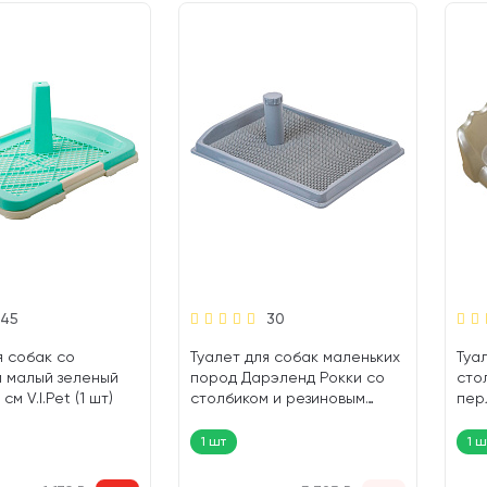
45
30
я собак со
Туалет для собак маленьких
Туа
м малый зеленый
пород Дарэленд Рокки со
сто
 см V.I.Pet (1 шт)
столбиком и резиновым
перл
ковриком цвет в
Hom
ассортименте 55 х 40 см (1
1 шт
1 ш
шт)