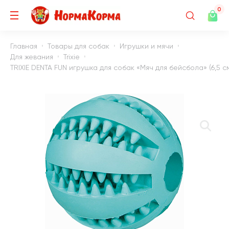
0
Главная
Товары для собак
Игрушки и мячи
Для жевания
Trixie
TRIXIE DENTA FUN игрушка для собак «Мяч для бейсбола» (6,5 с