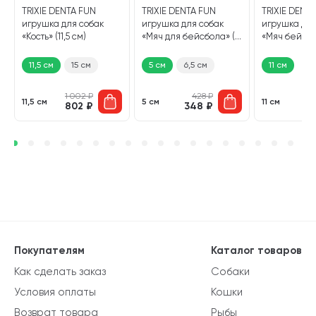
TRIXIE DENTA FUN
TRIXIE DENTA FUN
TRIXIE DENT
игрушка для собак
игрушка для собак
игрушка для
«Кость» (11,5 см)
«Мяч для бейсбола» (5
«Мяч бейсбол
см)
11,5 см
15 см
5 см
6,5 см
11 см
1 002
₽
428
₽
11,5 см
5 см
11 см
802
₽
348
₽
6
Покупателям
Каталог товаров
Как сделать заказ
Собаки
Условия оплаты
Кошки
Возврат товара
Рыбы