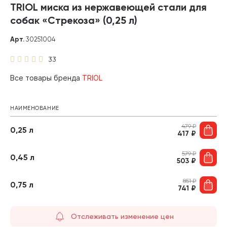
TRIOL миска из нержавеющей стали для
собак «Стрекоза» (0,25 л)
Арт.
30251004
33
Все товары бренда
TRIOL
НАИМЕНОВАНИЕ
479
₽
0,25 л
417
₽
579
₽
0,45 л
503
₽
851
₽
0,75 л
741
₽
Отслеживать изменение цен