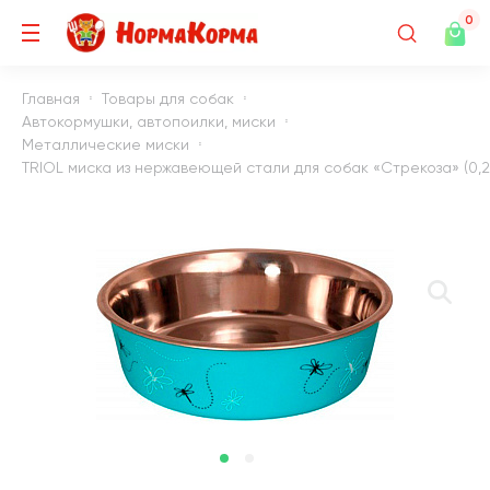
0
Главная
Товары для собак
Автокормушки, автопоилки, миски
Металлические миски
TRIOL миска из нержавеющей стали для собак «Стрекоза» (0,2