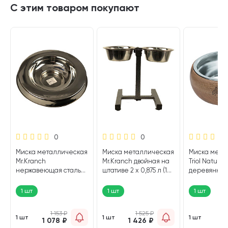
С этим товаром покупают
0
0
Миска металлическая
Миска металлическая
Миска мета
Mr.Kranch
Mr.Kranch двойная на
Triol Natura
нержавеющая сталь
штативе 2 х 0,875 л (1
деревянной
на резинке 37,5 см (1
шт)
подставке 0,
шт)
1 шт
1 шт
1 шт
1 153
₽
1 525
₽
1
1 шт
1 шт
1 шт
1 078
₽
1 426
₽
9