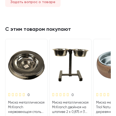
Задать вопрос о товаре
С этим товаром покупают
0
0
Миска металлическая
Миска металлическая
Миска мета
Mr.Kranch
Mr.Kranch двойная на
Triol Natura
нержавеющая сталь
штативе 2 х 0,875 л (1
деревянной