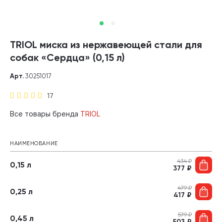
TRIOL миска из нержавеющей стали для
собак «Сердца» (0,15 л)
Арт.
30251017
17
Все товары бренда
TRIOL
НАИМЕНОВАНИЕ
434
₽
0,15 л
377
₽
479
₽
0,25 л
417
₽
579
₽
0,45 л
503
₽