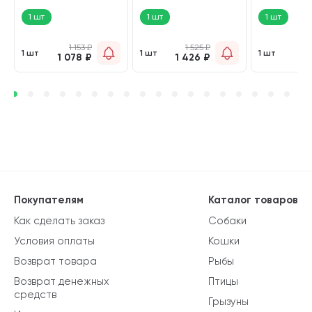
на резинке 37,5 см (1
шт)
подставке 0,
шт)
1 шт
1 шт
1 шт
1 153
₽
1 525
₽
1
1 шт
1 шт
1 шт
1 078
₽
1 426
₽
9
Покупателям
Каталог товаров
Как сделать заказ
Собаки
Условия оплаты
Кошки
Возврат товара
Рыбы
Возврат денежных
Птицы
средств
Грызуны