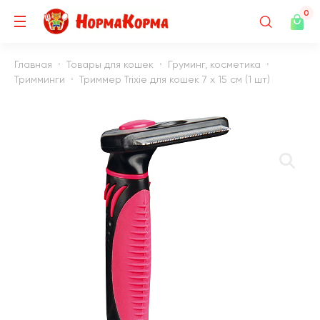
0
Главная
Товары для кошек
Груминг, косметика
Тримминги
Триммер Trixie для кошек 7 х 15 см (1 шт)