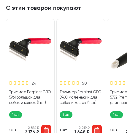
С этим товаром покупают
24
50
O
Триммер Ferplast GRO
Триммер Ferplast GRO
Триммер Fer
5961 большой для
5960 маленький для
5772 Premiu
собак и кошек (1 шт)
собак и кошек (1 шт)
длинношерс
среднешер
собак мале
1 шт
1 шт
1 шт
пород и коше
2 876
₽
2 219
₽
2 
1 шт
1 шт
1 шт
2 136
₽
1 648
₽
2 1