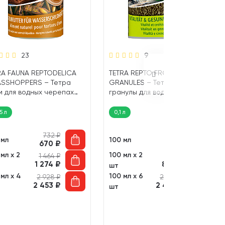
23
9
RA FAUNA REPTODELICA
TETRA REPTO FROG
SSHOPPERS – Тетра
GRANULES – Тетра корм-
м для водных черепах
гранулы для водных лягушек
ечики (250 мл)
и тритонов (100 мл)
5 л
0,1 л
732
₽
482
₽
 мл
100 мл
670
₽
441
₽
мл х 2
100 мл х 2
1 464
₽
964
₽
1 274
₽
838
₽
шт
мл х 4
100 мл х 6
2 928
₽
2 892
₽
2 453
₽
2 422
₽
шт