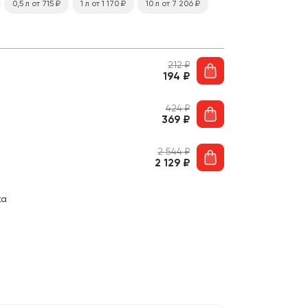
0,5 л
от 715
₽
1 л
от 1 170
₽
10 л
от 7 206
₽
212
₽
194
₽
424
₽
369
₽
2 544
₽
2 129
₽
ка