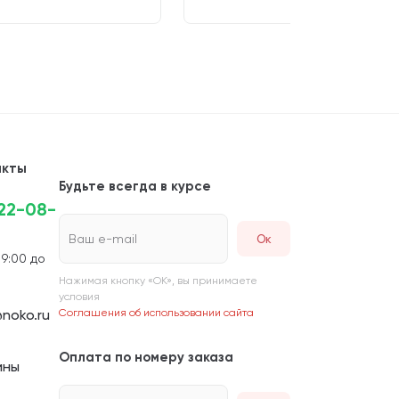
акты
Будьте всегда в курсе
222-08-
Ваш e-mail
 9:00 до
Нажимая кнопку «ОК», вы принимаете
условия
noko.ru
Соглашения об использовании сайта
Оплата по номеру заказа
ины