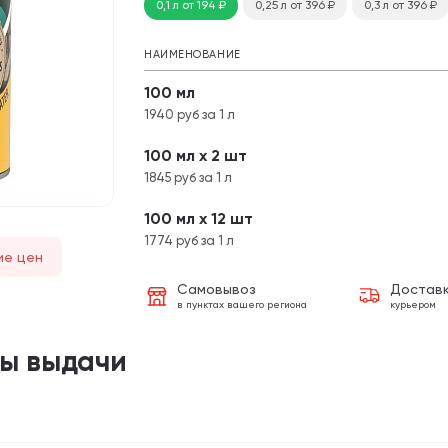
0,1 л
от 194
₽
0,25 л
от 396
₽
0,3 л
от 396
₽
НАИМЕНОВАНИЕ
100 мл
1940 руб за 1 л
100 мл х 2 шт
1845 руб за 1 л
100 мл х 12 шт
1774 руб за 1 л
ие цен
Самовывоз
Достав
в пунктах вашего региона
курьером
ты выдачи