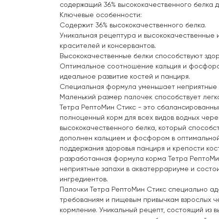
содержащий 36% высококачественного белка д
Ключевые особенности:
Содержит 36% высококачественного белка.
Уникальная рецептура и высококачественные 
красителей и консервантов.
Высококачественные белки способствуют здор
Оптимальное соотношение кальция и фосфор
идеальное развитие костей и панциря.
Специальная формула уменьшает неприятные 
Маленький размер палочек способствует легк
Тетра РептоМин Стикс - это сбалансированны
полноценный корм для всех видов водных чере
высококачественного белка, который способст
дополнен кальцием и фосфором в оптимально
поддержания здоровья панциря и крепости кос
разработанная формула корма Тетра РептоМи
неприятные запахи в акватеррариуме и состои
ингредиентов.
Палочки Тетра РептоМин Стикс специально ад
требованиям и пищевым привычкам взрослых че
кормление. Уникальный рецепт, состоящий из 