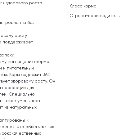
ля здорового роста.
Класс корма
Страна-производитель
ингредиенты без
овому росту.
а поддерживает
запахи.
ому поглощению корма.
й и питательный
пах. Корм содержит 36%
вует здоровому росту. Он
й пропорции для
тей. Специально
н также уменьшает
т из натуральных
аптированы к
репах, что облегчает их
высококачественных