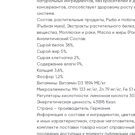
натуральных ингредиентов, без красителей и 
консервантов, способствует здоровому росту 
системе.
Состав: растительные продукты, Рыба и побо
(Рыбная мука), Экстракты растительного белк
вещества, Моллюски и раки, Масла и жиры (Ра
Аналитический Состав:
Сырой белок 36%,
Сырой жир 5%,
Сырая клетчатка 2%,
Содержание влаги 9%,
Кальций 3,6%,
Фосфор 1,2%.
Витамины: Витамин D3 1894 МЕ/кг.
Микроэлементы: Mn 133 мг/кг, Zn 79 мг/кг, Fe 51 
Регуляторы кислотности: лимонная кислота 307
Энергетическая ценность: 439,98 Ккал.
Страна – производитель: Германия.
Информация о составе и ингредиентах, цвето
и иных характеристиках, стране-изготовителе
комплекте поставки товара носит справочный
последних доступных к моменту публикации св