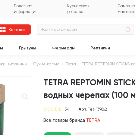
Полезная
Курьерская
Самовыво
информация
доставка
магазин
Каталог
цы
Грызуны
Фермерам
Рептилии
вки, витамины
Сухие корма
Tetra
TETRA REPTOMIN STICKS к
TETRA REPTOMIN STICK
водных черепах (100 м
34
Арт.
Tet-139862
Все товары бренда
TETRA