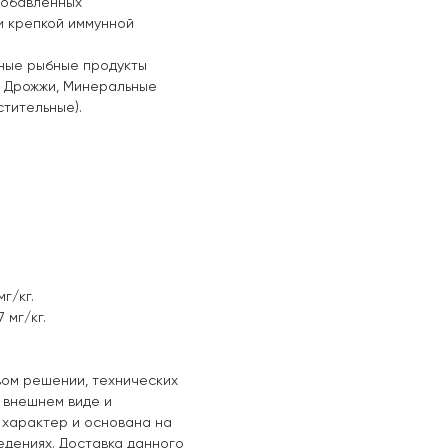
добавленных
и крепкой иммунной
чные рыбные продукты
а, Дрожжи, Минеральные
стительные).
мг/кг.
 мг/кг.
вом решении, технических
, внешнем виде и
 характер и основана на
едениях. Доставка данного