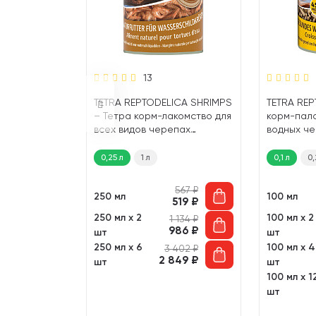
13
 BABY корм
TETRA REPTODELICA SHRIMPS
TETRA REP
ля молодых
– Тетра корм-лакомство для
корм-пало
(100 мл)
всех видов черепах
водных че
Креветки (250 мл)
0,25 л
1 л
0,1 л
0,
224
₽
567
₽
250 мл
100 мл
204
₽
519
₽
250 мл х 2
100 мл х 2
448
₽
1 134
₽
389
₽
986
₽
шт
шт
250 мл х 6
100 мл х 4
896
₽
3 402
₽
749
₽
2 849
₽
шт
шт
100 мл х 1
 688
₽
246
₽
шт