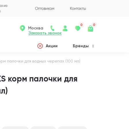
з из
Оптовикам
Контакты
а
0
0
Москва
Заказать звонок
Акции
Бренды
орм палочки для водных черепах (100 мл)
S корм палочки для
л)