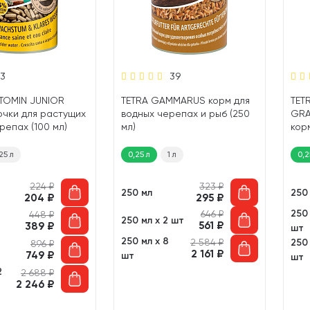
3
39
TOMIN JUNIOR
TETRA GAMMARUS корм для
TET
чки для растущих
водных черепах и рыб (250
GRA
репах (100 мл)
мл)
кор
Кузн
25 л
0,25 л
1 л
0,2
224
₽
323
₽
250 мл
250
204
₽
295
₽
250 
646
₽
448
₽
250 мл х 2 шт
561
₽
389
₽
шт
250 мл х 8
2 584
₽
250 
896
₽
2 161
₽
749
₽
шт
шт
2
2 688
₽
2 246
₽