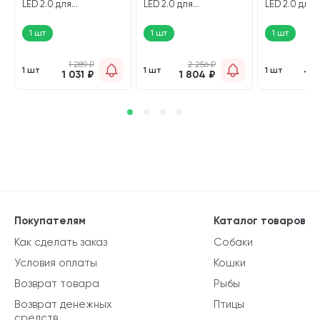
LED 2.0 для
LED 2.0 для
LED 2.0 для
м
аквариумов 8 Вт 20 см
аквариумов 18 Вт 60 см
аквариумов 
белый (1 шт)
белый (1 шт)
черный (1 шт
1 шт
1 шт
1 шт
1 289
₽
2 256
₽
1 
1 шт
1 шт
1 шт
1 031
₽
1 804
₽
1 4
Покупателям
Каталог товаров
Как сделать заказ
Собаки
Условия оплаты
Кошки
Возврат товара
Рыбы
Возврат денежных
Птицы
средств