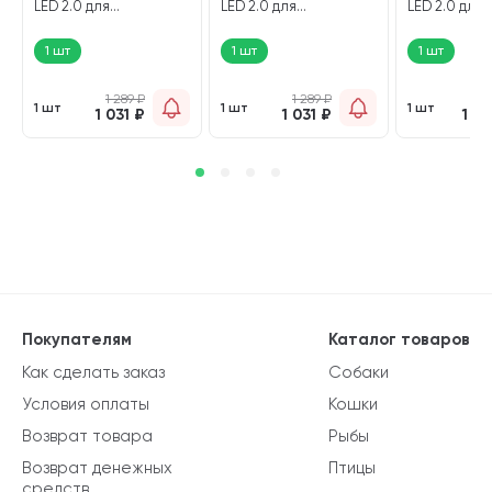
LED 2.0 для
LED 2.0 для
LED 2.0 для
м
аквариумов 8 Вт 20 см
аквариумов 8 Вт 20 см
аквариумов 1
черный (1 шт)
белый (1 шт)
белый (1 шт)
1 шт
1 шт
1 шт
1 289
₽
1 289
₽
2 
1 шт
1 шт
1 шт
1 031
₽
1 031
₽
1 8
Покупателям
Каталог товаров
Как сделать заказ
Собаки
Условия оплаты
Кошки
Возврат товара
Рыбы
Возврат денежных
Птицы
средств