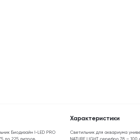
Характеристики
ьник Биодизайн I-LED PRO
Светильник для аквариума унив
5 до 225 литров.
NATURE LIGHT серебро 78 – 100 с