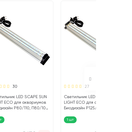
30
27
тильник LED SCAPE SUN
Светильник LED SCAPE SUN
HT ECO для аквариумов
LIGHT ECO для аквариумов
дизайн Р80/110, П80/100
Биодизайн Р125/
 см (1 шт)
П120/A135/AP135 79,2 см (1
шт)
т
1 шт