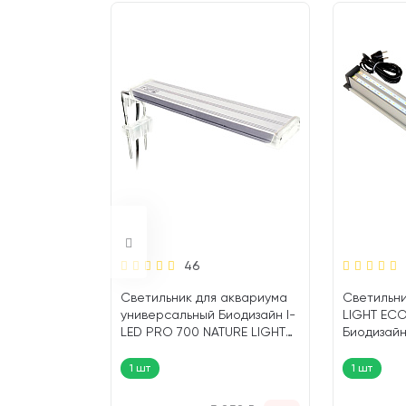
46
 аквариума
Светильник для аквариума
Светильн
иодизайн I-
универсальный Биодизайн I-
LIGHT ECO
TURE LIGHT
LED PRO 700 NATURE LIGHT
Биодизайн
 см (1 шт)
серебро 69 – 91 см (1 шт)
П200/240,
99,2 см (1 
1 шт
1 шт