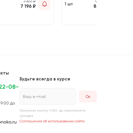
7 617
₽
9 210
₽
т
1 шт
7 196
₽
8 615
₽
акты
Будьте всегда в курсе
222-08-
Ваш e-mail
 9:00 до
Нажимая кнопку «ОК», вы принимаете
условия
noko.ru
Соглашения об использовании сайта