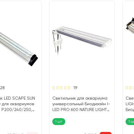
28
19
ик LED SCAPE SUN
Светильник для аквариума
Све
 для аквариумов
универсальный Биодизайн I-
LIG
 Р200/240/250,
LED PRO 600 NATURE LIGHT
Био
 A/200, AP/200
серебро 53 – 75 см (1 шт)
69,2
шт)
1 шт
1 ш