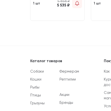
 600
₽
5 858
₽
1 шт
1 шт
 401
₽
5 535
₽
Каталог товаров
Пок
Собаки
Фермерам
Как
Кошки
Рептилии
Кур
дос
Рыбы
Сам
Акции
Птицы
маг
Бренды
Грызуны
Усл