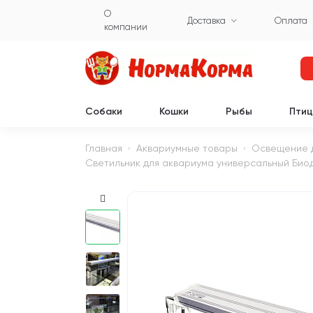
О
Доставка
Оплата
компании
Собаки
Кошки
Рыбы
Пти
Главная
Аквариумные товары
Освещение 
Светильник для аквариума универсальный Биоди