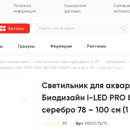
Полезная
Курьерская
Самовыво
информация
доставка
магазин
Каталог
цы
Грызуны
Фермерам
Рептилии
для аквариума
Светильники светодиодные (LED)
Биодизайн
зайн I-LED PRO 800 NATURE LIGHT серебро 78 – 100 см (1 шт)
Светильник для аква
Биодизайн I-LED PRO 
серебро 78 – 100 см (1
39
Арт.
913037/NLПЗ