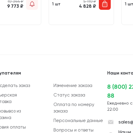
10 344
₽
5 110
₽
1 шт
1 ш
9 773
₽
4 828
₽
упателям
Наши конт
 сделать заказ
Изменение заказа
8 (800) 
88
ьерская
Статус заказа
тавка
Ежедневно с
Оплата по номеру
22:00
овывоз из
заказа
азина
Персональные данные
sales@
овия оплаты
Вопросы и ответы
Наши