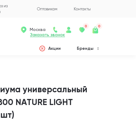
з из
Оптовикам
Контакты
а
0
0
Москва
Заказать звонок
Акции
Бренды
риума универсальный
800 NATURE LIGHT
 шт)