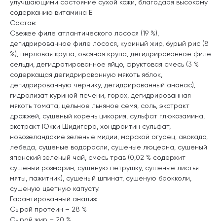
улучшающими состояние сухой кожи, благодаря высокому
содержанию витамина Е.
Состав:
Свежее филе атлантического лосося (19 %),
дегидрированное филе лосося, куриный жир, бурый рис (8
%), перловая крупа, овсяная крупа, дегидрированное филе
сельди, дегидратированное яйцо, фруктовая смесь (3 %
содержащая дегидрированную мякоть яблок,
дегидрированную чернику, дегидрированный ананас),
гидролизат куриной печени, горох, дегидрированная
мякоть томата, цельное льняное семя, соль, экстракт
дрожжей, сушеный корень цикория, сульфат глюкозамина,
экстракт Юкки Шидигера, хондроитин сульфат,
новозеландские зеленые мидии, морской огурец, авокадо,
лебеда, сушеные водоросли, сушеные люцерна, сушеный
японский зеленый чай, смесь трав (0,02 % содержит
сушеный розмарин, сушеную петрушку, сушеные листья
мяты, пажитник), сушеный шпинат, сушеную брокколи,
сушеную цветную капусту.
Гарантированный анализ:
Сырой протеин – 28 %
Сырой жир – 20 %