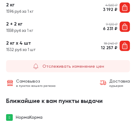
2 кг
4 560
₽
3 192
₽
1596 руб за 1 кг
2 + 2 кг
9 120
₽
6 231
₽
1558 руб за 1 кг
2 кг х 4 шт
18 240
₽
12 257
₽
1532 руб за 1 шт
Отслеживать изменение цен
Самовывоз
Доставка
в пунктах вашего региона
курьером
Ближайшие к вам пункты выдачи
НормаКорма