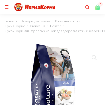
0
Главная
Товары для кошек
Корм для кошек
Сухие корма
Pronature
Holistic
Сухой корм для взрослых кошек для здоровья кожи и шерсти PR