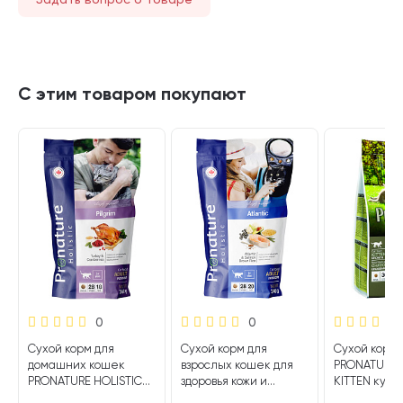
С этим товаром покупают
0
0
Сухой корм для
Сухой корм для
Сухой корм 
домашних кошек
взрослых кошек для
PRONATURE 
PRONATURE HOLISTIC
здоровья кожи и
KITTEN кури
INDOOR индейка,
шерсти PRONATURE
картофель (0