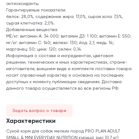
антиоксиданты.
Гарантируемые показатели:
белок: 28,0%, содержание жира: 17,0%, сырая зола: 7,5%,
сырая клетчатка: 2,0%.
Добавленные вещества:
МЕ/кг: витамин А: 34 000; витамин Д3: 1 100; витамин E: 550;
мг/кг: витамин C: 140; железо: 130; йод: 2,1; медь: 14;
марганец: 50; цинк: 120; селен: 0,14.
Информация о составе и ингредиентах, цветовом
решении, технических и иных характеристиках, стране-
изготовителе, внешнем виде и комплекте поставки товара
носит справочный характер и основана на последних
доступных к моменту публикации сведениях. Доставка
данного товара осуществляется во все регионы РФ.
Задать вопрос о товаре
Характеристики
Сухой корм для собак мелких пород PRO PLAN ADULT
SMALL & MINI EVERYDAY NUTRITION курица, рис (0,7 кг)