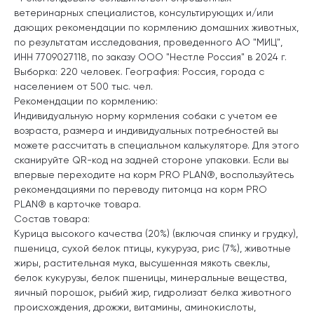
ветеринарных специалистов, консультирующих и/или
дающих рекомендации по кормлению домашних животных,
по результатам исследования, проведенного АО "МИЦ",
ИНН 7709027118, по заказу ООО "Нестле Россия" в 2024 г.
Выборка: 220 человек. География: Россия, города с
населением от 500 тыс. чел.
Рекомендации по кормлению:
Индивидуальную норму кормления собаки с учетом ее
возраста, размера и индивидуальных потребностей вы
можете рассчитать в специальном калькуляторе. Для этого
сканируйте QR-код на задней стороне упаковки. Если вы
впервые переходите на корм PRO PLAN®, воспользуйтесь
рекомендациями по переводу питомца на корм PRO
PLAN® в карточке товара.
Состав товара:
Курица высокого качества (20%) (включая спинку и грудку),
пшеница, сухой белок птицы, кукуруза, рис (7%), животные
жиры, растительная мука, высушенная мякоть свеклы,
белок кукурузы, белок пшеницы, минеральные вещества,
яичный порошок, рыбий жир, гидролизат белка животного
происхождения, дрожжи, витамины, аминокислоты,