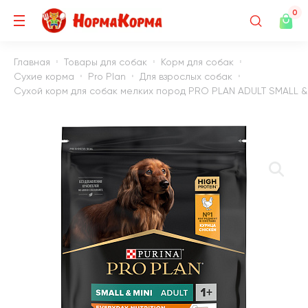
0
Главная
Товары для собак
Корм для собак
Сухие корма
Pro Plan
Для взрослых собак
Сухой корм для собак мелких пород PRO PLAN ADULT SMALL & M