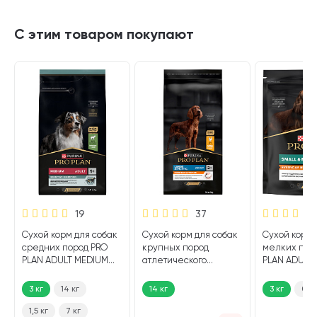
С этим товаром покупают
19
37
Сухой корм для собак
Сухой корм для собак
Сухой корм 
средних пород PRO
крупных пород
мелких пор
PLAN ADULT MEDIUM
атлетического
PLAN ADULT 
SENSITIVE DIGESTION с
телосложения PRO
MINI EVERYD
чувствительным
PLAN EVERYDAY
NUTRITION к
3 кг
14 кг
14 кг
3 кг
0,7 
пищеварением
NUTRITION курица, рис
(3 кг)
ягненок, рис (3 кг)
1,5 кг
7 кг
(14 кг)