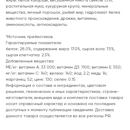
растительная мука, кукурузная крупа, минеральные
вещества, яичный порошок, рыбий жир, гидролизат белка
животного происхождения, дрожжи, витамины,
аминокислоты, антиоксиданты.
*Источник пребиотиков.
Гарантируемые показатели:
белок: 28.0%, содержание жира: 17.0%, сырая зола: 7.5%,
сырая клетчатка: 2.5%.
Добавленные вещества:
МЕ/кг: витамин А: 33 000; витамин Д3: 1100; витамин E: 550;
мг/кг: витамин C: 140; железо: 140; йод: 2.2; медь: 14;
марганец: 52; цинк: 130; селен: 0.15.
Информация о составе и ингредиентах, цветовом
решении, технических и иных характеристиках, стране-
изготовителе, внешнем виде и комплекте поставки товара
носит справочный характер и основана на последних
доступных к моменту публикации сведениях. Доставка
данного товара осуществляется во все регионы РФ.