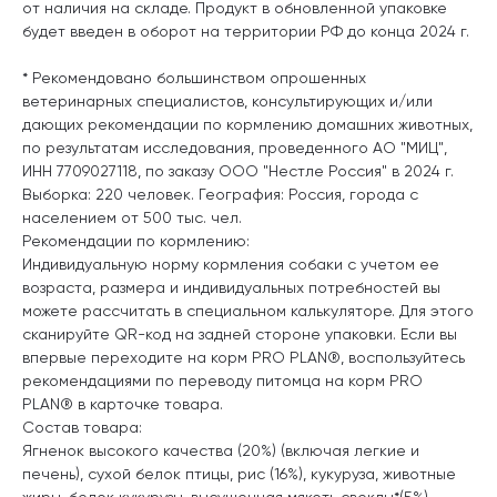
от наличия на складе. Продукт в обновленной упаковке
будет введен в оборот на территории РФ до конца 2024 г.
* Рекомендовано большинством опрошенных
ветеринарных специалистов, консультирующих и/или
дающих рекомендации по кормлению домашних животных,
по результатам исследования, проведенного АО "МИЦ",
ИНН 7709027118, по заказу ООО "Нестле Россия" в 2024 г.
Выборка: 220 человек. География: Россия, города с
населением от 500 тыс. чел.
Рекомендации по кормлению:
Индивидуальную норму кормления собаки с учетом ее
возраста, размера и индивидуальных потребностей вы
можете рассчитать в специальном калькуляторе. Для этого
сканируйте QR-код на задней стороне упаковки. Если вы
впервые переходите на корм PRO PLAN®, воспользуйтесь
рекомендациями по переводу питомца на корм PRO
PLAN® в карточке товара.
Состав товара:
Ягненок высокого качества (20%) (включая легкие и
печень), сухой белок птицы, рис (16%), кукуруза, животные
жиры, белок кукурузы, высушенная мякоть свеклы*(5%),