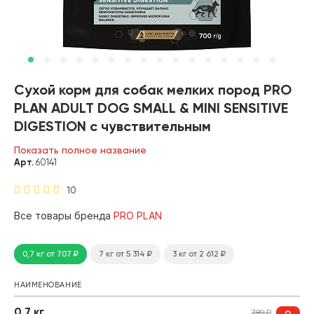
Сухой корм для собак мелких пород PRO
PLAN ADULT DOG SMALL & MINI SENSITIVE
DIGESTION с чувствительным
пищеварением ягненок, рис (0,7 кг)
Показать полное название
Арт.
60141
10
Все товары бренда
PRO PLAN
0,7 кг
от 707
₽
7 кг
от 5 314
₽
3 кг
от 2 612
₽
НАИМЕНОВАНИЕ
0,7 кг
789
₽