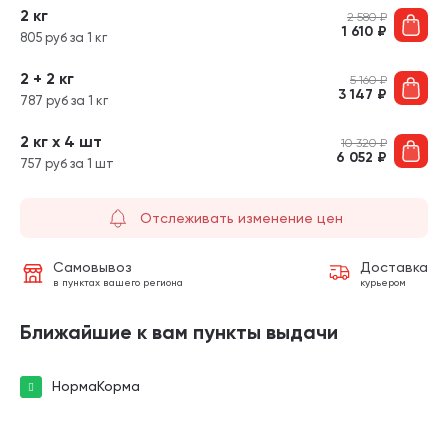
2 кг
2 580
₽
1 610
₽
805 руб за 1 кг
2 + 2 кг
5 160
₽
3 147
₽
787 руб за 1 кг
2 кг х 4 шт
10 320
₽
6 052
₽
757 руб за 1 шт
Отслеживать изменение цен
Самовывоз
Доставка
в пунктах вашего региона
курьером
Ближайшие к вам пункты выдачи
НормаКорма