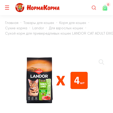
0
Главная
Товары для кошек
Корм для кошек
Сухие корма
Landor
Для взрослых кошек
Сухой корм для привередливых кошек LANDOR CAT ADULT EXIGEN