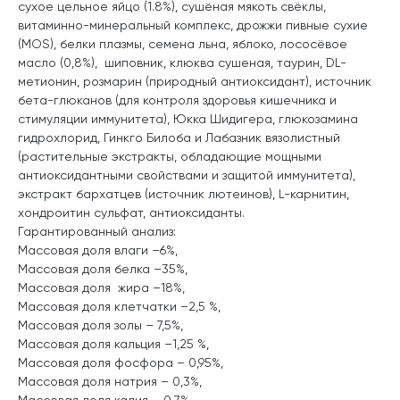
сухое цельное яйцо (1.8%), сушёная мякоть свёклы,
витаминно-минеральный комплекс, дрожжи пивные сухие
(MOS), белки плазмы, семена льна, яблоко, лососёвое
масло (0,8%), шиповник, клюква сушеная, таурин, DL-
метионин, розмарин (природный антиоксидант), источник
бета-глюканов (для контроля здоровья кишечника и
стимуляции иммунитета), Юкка Шидигера, глюкозамина
гидрохлорид, Гинкго Билоба и Лабазник вязолистный
(растительные экстракты, обладающие мощными
антиоксидантными свойствами и защитой иммунитета),
экстракт бархатцев (источник лютеинов), L-карнитин,
хондроитин сульфат, антиоксиданты.
Гарантированный анализ:
Массовая доля влаги –6%,
Массовая доля белка –35%,
Массовая доля жира –18%,
Массовая доля клетчатки –2,5 %,
Массовая доля золы – 7,5%,
Массовая доля кальция –1,25 %,
Массовая доля фосфора – 0,95%,
Массовая доля натрия – 0,3%,
Массовая доля калия – 0,7%,