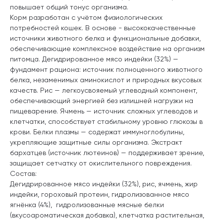
повышает общий тонус организма.
Корм разработан с учётом физиологических
потребностей кошек. В основе - высококачественные
источники животного белка и функциональные добавки,
обеспечивающие комплексное воздействие на организм
питомца. Дегидрированное мясо индейки (32%) —
фундамент рациона: источник полноценного животного
белка, незаменимых аминокислот и природных вкусовых
качеств. Рис — легкоусвояемый углеводный компонент,
обеспечивающий энергией без излишней нагрузки на
пищеварение. Ячмень — источник сложных углеводов и
клетчатки, способствует стабильному уровню глюкозы в
крови. Белки плазмы — содержат иммуноглобулины,
укрепляющие защитные силы организма. Экстракт
бархатцев (источник лютеинов) — поддерживает зрение,
защищает сетчатку от окислительного повреждения.
Состав:
Дегидрированное мясо индейки (32%), рис, ячмень, жир
индейки, гороховый протеин, гидролизованное мясо
ягнёнка (4%), гидролизованные мясные белки
(вкусоароматическая добавка), клетчатка растительная,