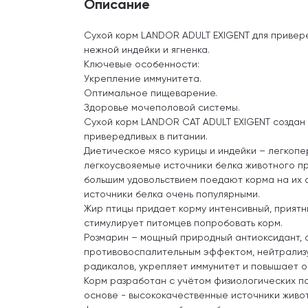
Описание
Сухой корм LANDOR ADULT EXIGENT для привер
нежной индейки и ягненка.
Ключевые особенности:
Укрепление иммунитета.
Оптимальное пищеварение.
Здоровье мочеполовой системы.
Сухой корм LANDOR CAT ADULT EXIGENT создан 
привередливых в питании.
Диетическое мясо курицы и индейки – легкоп
легкоусвояемые источники белка животного п
большим удовольствием поедают корма на их о
источники белка очень популярными.
Жир птицы придает корму интенсивный, приятн
стимулирует питомцев попробовать корм.
Розмарин – мощный природный антиоксидант, 
противовоспалительным эффектом, нейтрализ
радикалов, укрепляет иммунитет и повышает о
Корм разработан с учётом физиологических п
основе - высококачественные источники живо