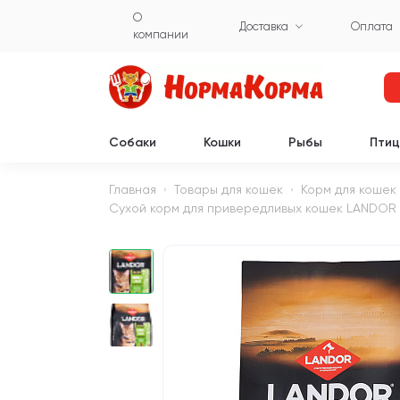
О
Доставка
Оплата
компании
Собаки
Кошки
Рыбы
Пти
Главная
Товары для кошек
Корм для кошек
Сухой корм для привередливых кошек LANDOR CA