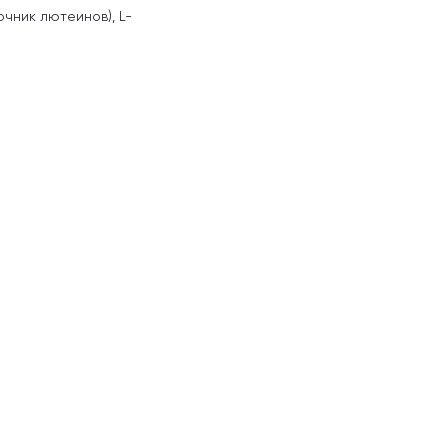
очник лютеинов), L-