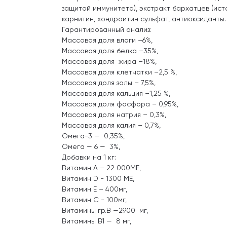
защитой иммунитета), экстракт бархатцев (ист
карнитин, хондроитин сульфат, антиоксиданты.
Гарантированный анализ:
Массовая доля влаги –6%,
Массовая доля белка –35%,
Массовая доля жира –18%,
Массовая доля клетчатки –2,5 %,
Массовая доля золы – 7,5%,
Массовая доля кальция –1,25 %,
Массовая доля фосфора – 0,95%,
Массовая доля натрия – 0,3%,
Массовая доля калия – 0,7%,
Омега-3 — 0,35%,
Омега — 6 — 3%,
Добавки на 1 кг:
Витамин А – 22 000МЕ,
Витамин D - 1300 МЕ,
Витамин Е – 400мг,
Витамин С - 100мг,
Витамины гр.В —2900 мг,
Витамины В1 — 8 мг,