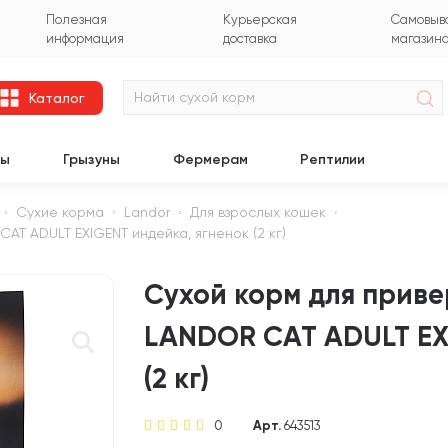
Полезная
Курьерская
Самовыво
информация
доставка
магазин
Каталог
цы
Грызуны
Фермерам
Рептилии
Сухие корма
Landor
Для взрослых кошек
T ADULT EXIGENT индейка, ягненок (2 кг)
Сухой корм для прив
LANDOR CAT ADULT EX
(2 кг)
0
Арт.
643513