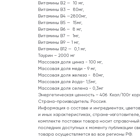
Витамины В2 — 10 мг,
Витамины В3 — 80мг,
Витамины В4 —2800мг,
Витамины В5 — 15мг,
Витамины В6 — 8 мг,
Витамины В7 — 1мг,
Витамины В9 — 1 мг,
Витамины В12 — 0,1 мг,
Таурин – 2000 мг
Массовая доля цинка - 100 мг,
Массовая доля меди - 9 мг,
Массовая доля железа - 80мг,
Массовая доля йода- 1,5мг,
Массовая доля селена - 0,3мг
Энергетическая ценность – 406 Ккал/100г кор
Страна-производитель: Россия.
Информация о составе и ингредиентах, цвето
и иных характеристиках, стране-изготовителе
комплекте поставки товара носит справочный
последних доступных к моменту публикации св
товара осуществляется во все регионы РФ.