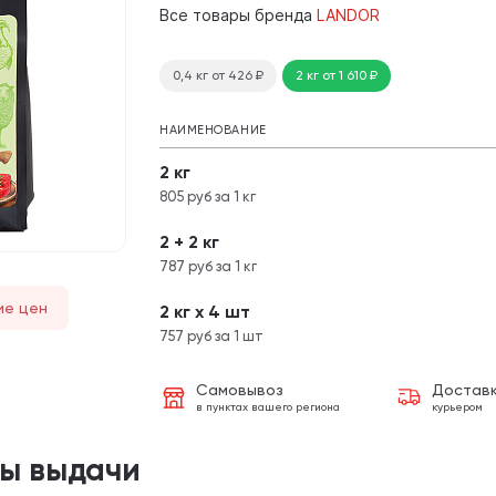
Все товары бренда
LANDOR
0,4 кг
от 426
₽
2 кг
от 1 610
₽
НАИМЕНОВАНИЕ
2 кг
805 руб за 1 кг
2 + 2 кг
787 руб за 1 кг
ие цен
2 кг х 4 шт
757 руб за 1 шт
Самовывоз
Достав
в пунктах вашего региона
курьером
ты выдачи