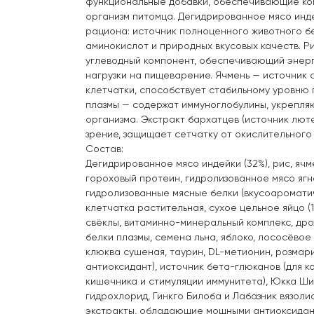
функциональные добавки, обеспечивающие ко
организм питомца. Дегидрированное мясо инд
рациона: источник полноценного животного б
аминокислот и природных вкусовых качеств. Р
углеводный компонент, обеспечивающий энерг
нагрузки на пищеварение. Ячмень — источник 
клетчатки, способствует стабильному уровню г
плазмы — содержат иммуноглобулины, укрепл
организма. Экстракт бархатцев (источник лют
зрение, защищает сетчатку от окислительного
Состав:
Дегидрированное мясо индейки (32%), рис, ячм
гороховый протеин, гидролизованное мясо ягнё
гидролизованные мясные белки (вкусоароматич
клетчатка растительная, сухое цельное яйцо (1
свёклы, витаминно-минеральный комплекс, дро
белки плазмы, семена льна, яблоко, лососёвое 
клюква сушеная, таурин, DL-метионин, розмар
антиоксидант), источник бета-глюканов (для к
кишечника и стимуляции иммунитета), Юкка Ш
гидрохлорид, Гинкго Билоба и Лабазник вязоли
экстракты, обладающие мощными антиоксидан