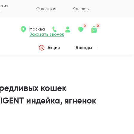
з из
Оптовикам
Контакты
а
0
0
Москва
Заказать звонок
Акции
Бренды
ередливых кошек
IGENT индейка, ягненок