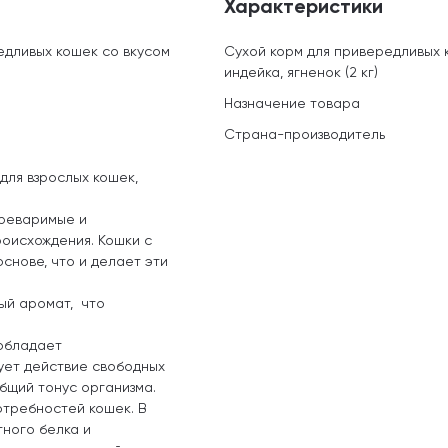
Характеристики
едливых кошек со вкусом
Сухой корм для привередливых 
индейка, ягненок (2 кг)
Назначение товара
Страна-производитель
для взрослых кошек,
ереваримые и
роисхождения. Кошки с
снове, что и делает эти
ый аромат, что
обладает
ует действие свободных
бщий тонус организма.
отребностей кошек. В
тного белка и