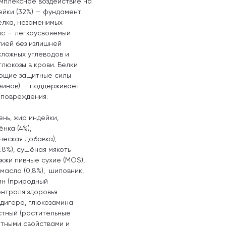
мплексное воздействие на
ейки (32%) — фундамент
елка, незаменимых
ис — легкоусвояемый
ией без излишней
сложных углеводов и
люкозы в крови. Белки
яющие защитные силы
еинов) — поддерживает
 повреждения.
ень, жир индейки,
нка (4%),
еская добавка),
.8%), сушёная мякоть
жжи пивные сухие (MOS),
масло (0,8%), шиповник,
ин (природный
онтроля здоровья
идигера, глюкозамина
стный (растительные
тными свойствами и