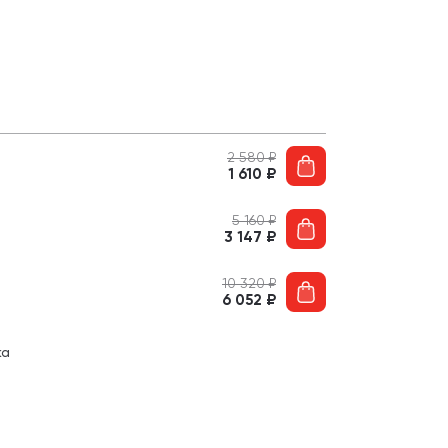
2 580
₽
1 610
₽
5 160
₽
3 147
₽
10 320
₽
6 052
₽
ка