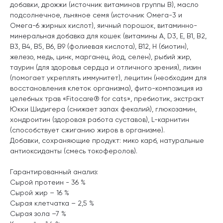
добавки, дрожжи (источник витаминов группы B), масло
подсолнечное, льняное семя (источник Омега-3 и
Омега-6 жирных кислот), яичный порошок, витаминно-
минеральная добавка для кошек (витамины А, D3, Е, В1, В2,
В3, В4, В5, В6, В9 (фолиевая кислота), В12, Н (биотин),
железо, медь, цинк, марганец, йод, селен), рыбий жир,
таурин (для здоровья сердца и отличного зрения), лизин
(помогает укреплять иммунитет), лецитин (необходим для
восстановления клеток организма), фито-композиция из
целебных трав «Fitocare® for cats», пребиотик, экстракт
Юкки Шидигера (снижает запах фекалий), глюкозамин,
хондроитин (здоровая работа суставов), L-карнитин
(способствует сжиганию жиров в организме).
Добавки, сохраняющие продукт: мико карб, натуральные
антиоксиданты (смесь токоферолов).
Гарантированный анализ:
Сырой протеин - 36 %
Сырой жир – 16 %
Сырая клетчатка – 2,5 %
Сырая зола –7 %