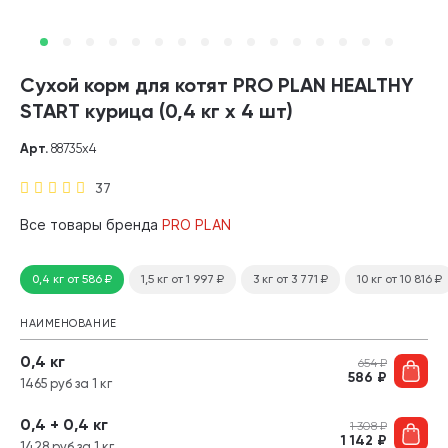
Сухой корм для котят PRO PLAN HEALTHY
START курица (0,4 кг х 4 шт)
Арт.
88735х4
37
Все товары бренда
PRO PLAN
0,4 кг
от 586
₽
1,5 кг
от 1 997
₽
3 кг
от 3 771
₽
10 кг
от 10 816
₽
НАИМЕНОВАНИЕ
0,4 кг
654
₽
586
₽
1465 руб за 1 кг
0,4 + 0,4 кг
1 308
₽
1 142
₽
1428 руб за 1 кг