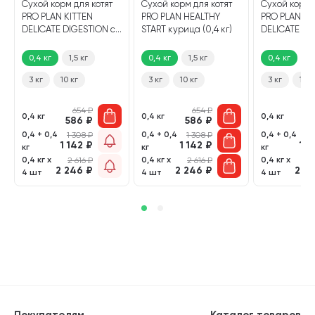
Сухой корм для котят
Сухой корм для котят
Сухой корм 
PRO PLAN KITTEN
PRO PLAN HEALTHY
PRO PLAN KI
DELICATE DIGESTION с
START курица (0,4 кг)
DELICATE DI
чувствительным
чувствител
пищеварением
пищеварен
0,4 кг
1,5 кг
0,4 кг
1,5 кг
0,4 кг
1,
индейка (0,4 кг)
индейка (0,4
3 кг
10 кг
3 кг
10 кг
3 кг
10 к
654
₽
654
₽
0,4 кг
0,4 кг
0,4 кг
586
₽
586
₽
5
0,4 + 0,4
0,4 + 0,4
0,4 + 0,4
1 308
₽
1 308
₽
1 
1 142
₽
1 142
₽
1 1
кг
кг
кг
0,4 кг х
0,4 кг х
0,4 кг х
2 616
₽
2 616
₽
2 
2 246
₽
2 246
₽
2 2
4 шт
4 шт
4 шт
Покупателям
Каталог товаров