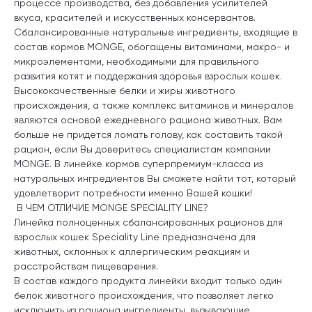
процессе производства, без добавления усилителей
вкуса, красителей и искусственных консервантов.
Сбалансированные натуральные ингредиенты, входящие в
состав кормов MONGE, обогащены витаминами, макро- и
микроэлементами, необходимыми для правильного
развития котят и поддержания здоровья взрослых кошек.
Высококачественные белки и жиры животного
происхождения, а также комплекс витаминов и минералов
являются основой ежедневного рациона животных. Вам
больше не придется ломать голову, как составить такой
рацион, если Вы доверитесь специалистам компании
MONGE. В линейке кормов суперпремиум-класса из
натуральных ингредиентов Вы сможете найти тот, который
удовлетворит потребности именно Вашей кошки!
В ЧЕМ ОТЛИЧИЕ MONGE SPECIALITY LINE?
Линейка полноценных сбалансированных рационов для
взрослых кошек Speciality Line предназначена для
животных, склонных к аллергическим реакциям и
расстройствам пищеварения.
В состав каждого продукта линейки входит только один
белок животного происхождения, что позволяет легко
исключить из рациона ингредиенты, вызывающие