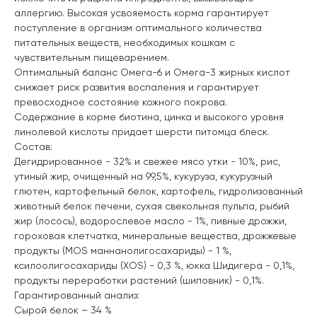
аллергию. Высокая усвояемость корма гарантирует
поступление в организм оптимального количества
питательных веществ, необходимых кошкам с
чувствительным пищеварением.
Оптимальный баланс Омега-6 и Омега-3 жирных кислот
снижает риск развития воспаления и гарантирует
превосходное состояние кожного покрова.
Содержание в корме биотина, цинка и высокого уровня
линолевой кислоты придает шерсти питомца блеск.
Состав:
Дегидрированное - 32% и свежее мясо утки - 10%, рис,
утиный жир, очищенный на 99,5%, кукуруза, кукурузный
глютен, картофельный белок, картофель, гидролизованный
животный белок печени, сухая свекольная пульпа, рыбий
жир (лосось), водорослевое масло - 1%, пивные дрожжи,
гороховая клетчатка, минеральные вещества, дрожжевые
продукты (МОS маннанолигосахариды) - 1 %,
ксилоолигосахариды (XOS) - 0,3 %, юкка Шидигера - 0,1%,
продукты переработки растений (шиповник) - 0,1%.
Гарантированный анализ:
Сырой белок – 34 %