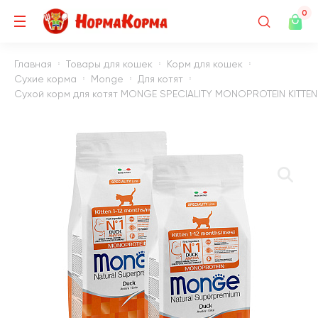
0
Главная
Товары для кошек
Корм для кошек
Сухие корма
Monge
Для котят
Сухой корм для котят MONGE SPECIALITY MONOPROTEIN KITTEN м