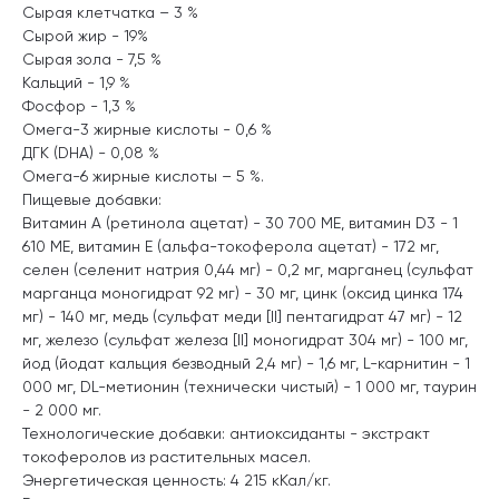
Сырая клетчатка – 3 %
Сырой жир - 19%
Сырая зола - 7,5 %
Кальций - 1,9 %
Фосфор - 1,3 %
Омега-3 жирные кислоты - 0,6 %
ДГК (DHA) - 0,08 %
Омега-6 жирные кислоты – 5 %.
Пищевые добавки:
Витамин А (ретинола ацетат) - 30 700 МЕ, витамин D3 - 1
610 МЕ, витамин E (альфа-токоферола ацетат) - 172 мг,
селен (селенит натрия 0,44 мг) - 0,2 мг, марганец (сульфат
марганца моногидрат 92 мг) - 30 мг, цинк (оксид цинка 174
мг) - 140 мг, медь (сульфат меди [II] пентагидрат 47 мг) - 12
мг, железо (сульфат железа [II] моногидрат 304 мг) - 100 мг,
йод (йодат кальция безводный 2,4 мг) - 1,6 мг, L-карнитин - 1
000 мг, DL-метионин (технически чистый) - 1 000 мг, таурин
- 2 000 мг.
Технологические добавки: антиоксиданты - экстракт
токоферолов из растительных масел.
Энергетическая ценность: 4 215 кКал/кг.