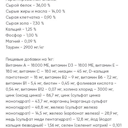
Сырой белок - 36,00 %
Сырые жиры и масла - 14,00 %
Сырая клетчатка - 0,90 %
Сырая зола - 7,30 %
Кальций - 1,25 %
Фосфор - 1,00 %
Магний - 0,09 %
Таурин - 2900 мг/кг
Пищевые добавки на 1кг:
Витамин A – 18000 МЕ, витамин D3 – 1800 МЕ, витамин E –
180 мг, витамин C – 180 мг, ниацин – 45 мг, D-кальция
пантотенат – 18 мг, витамин B2 – 9 мг, витамин B6 - 7,2 мг,
витамин B1 - 5,4 мг, биотин - 0,45 мг, фолиевая кислота -
0,54 мг, витамин В12 - 0,07 мг, холина хлорид – 3000 мг,
цинк (оксид цинка) – 86,7 мг, цинк (сульфат цинка
моногидрат) – 43,7 мг, марганец (марганца сульфат
моногидрат) – 48,8 мг, железо (сульфат железа
моногидрат) – 14,5 мг, железо (карбонат железа) – 28,9 мг,
медь (сульфат меди пентагидрат) – 12,8 мг, йод (йодат
кальция безводный) - 1,56 мг, селен (селенит натрия) – 0,101