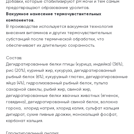
Добавки, которые стабилизируют pH мочи и тем самым
предотвращают образование уролитов.
Вакуумное нанесение термочувствительных
компонентов.
В производстве используется вакуумная технология
внесения витаминов и других термочувствительных
субстанций после термической обработки, что
обеспечивает их длительную сохранность.
Состав:
Дегидратированные белки птицы (курица, индейка) (36%),
рис (20%), куриный жир, кукуруза, дегидратированный
рыбный белок (6%), кукурузный глютен, дегидратированные
яйца (4%), гидролизованный рыбный белок, пульпа
сахарной свеклы, рыбий жир, свиной жир,
дегидратированные белки жвачных животных (ягненок,
говядина), дегидратированный свиной белок, волокна
гороха, хлорид натрия, хлорид калия, сульфат кальция
дигидрат, сухие пивные дрожжи, монокальций фосфат,
карбонат кальция.
Гарантированный анализ: