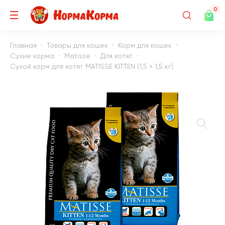
0
Главная
Товары для кошек
Корм для кошек
Сухие корма
Matisse
Для котят
Сухой корм для котят MATISSE KITTEN (1,5 + 1,5 кг)