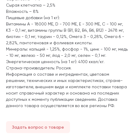
Сырая клетчатка – 2,5%
Влажность – 8%
Пищевые добавки (на 1 кг):
Витамины A - 18000 ME, D - 700 ME, E - 300 ME, C - 100 мг,
K3 - 0,1 мг, витамины группы B (B1, B2, B4, B6, B12) - 2478 мг,
биотин - 0,1 мг, таурин - 0,12%, Омега 3 - 0,28%, Омега 6 -
2,82%, пантотеновая и фолиевая кислоты.
Минералы: кальций - 1,25%, фосфор - 1%, цинк - 100 мг, медь
- 10 мг, железо - 50 мг, йод - 2,0 мг, селен - 0,1 мг.
Энергетическая ценность (на 1 кг): 4100 ккал/кг.
Страна-производитель: Россия.
Информация о составе и ингредиентах, цветовом
решении, технических и иных характеристиках, стране-
изготовителе, внешнем виде и комплекте поставки товара
носит справочный характер и основана на последних
доступных к моменту публикации сведениях. Доставка
данного товара осуществляется во все регионы РФ.
Задать вопрос о товаре