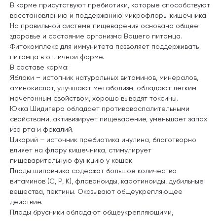
В корме присутствуют пребиотики, которые способствуют
восстановлению и поддержанию микрофлоры кишечника.
На правильной системе пищеварения основано общее
здоровье и состояние организма Вашего питомца.
Фитокомплекс для иммунитета позволяет поддерживать
питомца в отличной форме.
В составе корма:
Яблоки – истопник натуральных витаминов, минералов,
аминокислот, улучшают метаболизм, обладают легким
мочегонным свойством, хорошо выводят токсины.
Юкка Шидигера обладает противовоспалительными
свойствами, активизирует пищеварение, уменьшает запах
изо рта и фекалий.
Цикорий – источник пребиотика инулина, благотворно
влияет на флору кишечника, стимулирует
пищеварительную функцию у кошек.
Плоды шиповника содержат большое количество
витаминов (С, Р, К), флавоноиды, каротиноиды, дубильные
вещества, пектины. Оказывают общеукрепляющее
действие.
Плоды брусники обладают общеукрепляющими,