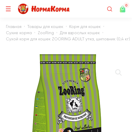
0
Главная
Товары для кошек
Корм для кошек
Сухие корма
ZooRing
Для взрослых кошек
Сухой корм для кошек ZOORING ADULT утка, шиповник (0,4 кг)