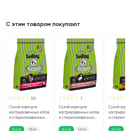
С этим товаром покупают
50
1
Сухой корм для
Сухой корм для
Сухой корм 
кастрированных котов
кастрированных котов
кастрирован
и стерилизованных
и стерилизованных
и стерилиз
кошек ZOORING
кошек ZOORING
кошек ZOOR
STERILIZED индейка,
STERILIZED утка,
STERILIZED 
0,4 кг
1,5 кг
0,4 кг
1,5 кг
0,4 кг
1,