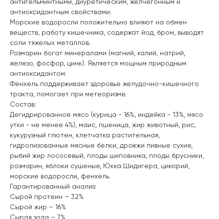
антигельминтными, диуретическим, желчегонным и
антиоксидантным свойствами.
Морские водоросли положительно влияют на обмен
веществ, работу кишечника, содержат йод, бром, выводят
соли тяжелых металлов.
Розмарин богат минералами (магний, калий, натрий,
железо, фосфор, цинк). Является мощным природным
антиоксидантом.
Фенхель поддерживает здоровье желудочно-кишечного
тракта, помогает при метеоризме.
Состав:
Дегидрированное мясо (курица - 16%, индейка - 13%, мясо
утки - не менее 4%), маис, пшеница, жир животный, рис,
кукурузный глютен, клетчатка растительная,
гидролизованные мясные белки, дрожжи пивные сухие,
рыбий жир лососевый, плоды шиповника, плоды брусники,
розмарин, яблоки сушеные, Юкка Шидигера, цикорий,
морские водоросли, фенхель.
Гарантированный анализ:
Сырой протеин – 32%
Сырой жир – 16%
Сырая зола – 7%