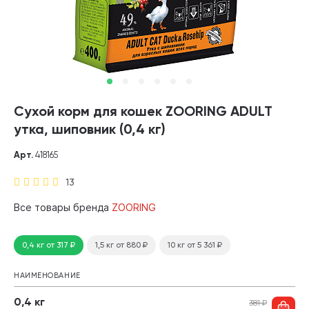
Сухой корм для кошек ZOORING ADULT
утка, шиповник (0,4 кг)
Арт.
418165
13
Все товары бренда
ZOORING
0,4 кг
от 317
₽
1,5 кг
от 880
₽
10 кг
от 5 361
₽
НАИМЕНОВАНИЕ
0,4 кг
381
₽