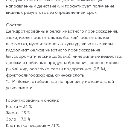
направленным действием, и гарантирует получение
видимых результатов за определенный срок.
Состав:
Дегидратированные белки животного происхождения,
злаки, изолят растительных белков*, растительная
клетчатка, мука из зерновых культур, животные жиры,
гидролизат белков животного происхождения
(вкусоароматические добавки), минеральные вещества,
дрожжи и побочные продукты брожения, соевое масло,
рыбий жир, оболочкa семян подорожника (0,5 %),
фруктоолигосахариды, аминокислоты.
*L.I.P.: белки, отобранные по принципу максимальной
усвояемости.
Гарантированный анализ:
Белки – 34 %
Жиры – 15 %
Зола – 7,0 %
Клетчатка пищевая – 7,1 %.