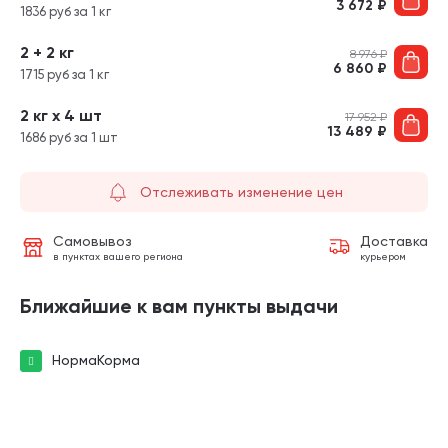
3 672
₽
1836 руб за 1 кг
2 + 2 кг
8 976
₽
6 860
₽
1715 руб за 1 кг
2 кг х 4 шт
17 952
₽
13 489
₽
1686 руб за 1 шт
Отслеживать изменение цен
Самовывоз
Доставка
в пунктах вашего региона
курьером
Ближайшие к вам пункты выдачи
НормаКорма