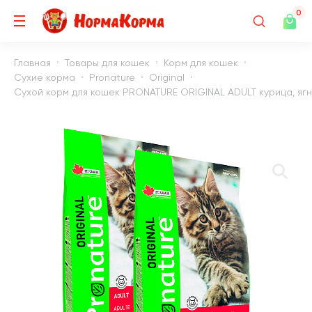
0
Главная
Товары для кошек
Корм для кошек
Сухие корма
Pronature
Original
Сухой корм для кошек PRONATURE ORIGINAL ADULT курица, ягнен