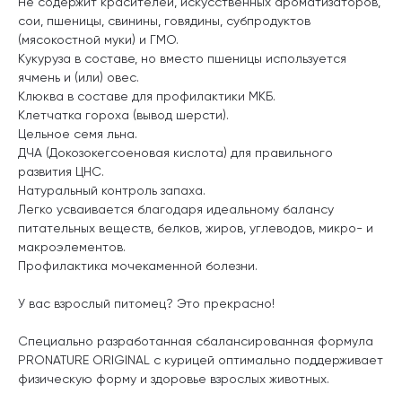
Не содержит красителей, искусственных ароматизаторов,
сои, пшеницы, свинины, говядины, субпродуктов
(мясокостной муки) и ГМО.
Кукуруза в составе, но вместо пшеницы используется
ячмень и (или) овес.
Клюква в составе для профилактики МКБ.
Клетчатка гороха (вывод шерсти).
Цельное семя льна.
ДЧА (Докозокегсоеновая кислота) для правильного
развития ЦНС.
Натуральный контроль запаха.
Легко усваивается благодаря идеальному балансу
питательных веществ, белков, жиров, углеводов, микро- и
макроэлементов.
Профилактика мочекаменной болезни.
У вас взрослый питомец? Это прекрасно!
Специально разработанная сбалансированная формула
PRONATURE ORIGINAL с курицей оптимально поддерживает
физическую форму и здоровье взрослых животных.