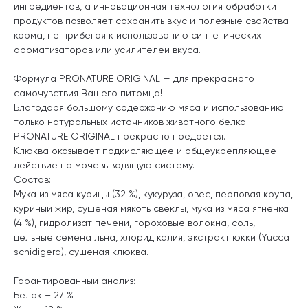
ингредиентов, а инновационная технология обработки
продуктов позволяет сохранить вкус и полезные свойства
корма, не прибегая к использованию синтетических
ароматизаторов или усилителей вкуса.
Формула PRONATURE ORIGINAL — для прекрасного
самочувствия Вашего питомца!
Благодаря большому содержанию мяса и использованию
только натуральных источников животного белка
PRONATURE ORIGINAL прекрасно поедается.
Клюква оказывает подкисляющее и общеукрепляющее
действие на мочевыводящую систему.
Состав:
Мука из мяса курицы (32 %), кукуруза, овес, перловая крупа,
куриный жир, сушеная мякоть свеклы, мука из мяса ягненка
(4 %), гидролизат печени, гороховые волокна, соль,
цельные семена льна, хлорид калия, экстракт юкки (Yucca
schidigera), сушеная клюква.
Гарантированный анализ:
Белок – 27 %