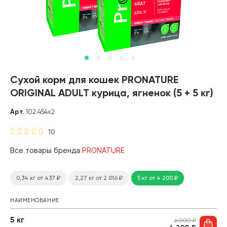
Сухой корм для кошек PRONATURE
ORIGINAL ADULT курица, ягненок (5 + 5 кг)
Арт.
102.454х2
10
Все товары бренда
PRONATURE
0,34 кг
от 437
₽
2,27 кг
от 2 016
₽
5 кг
от 4 200
₽
НАИМЕНОВАНИЕ
5 кг
6 000
₽