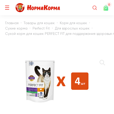
0
Главная
Товары для кошек
Корм для кошек
Сухие корма
Perfect Fit
Для взрослых кошек
Сухой корм для кошек PERFECT FIT для поддержания здоровья по