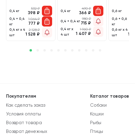
532
₽
490
₽
0,4 кг
0,4 кг
0,6 кг
398
₽
366
₽
4
0,4 + 0,4
980
₽
0,6 + 0,6
1 064
₽
1 
0,4 + 0,4 кг
715
₽
777
₽
8
кг
кг
0,4 кг х
1 960
₽
0,4 кг х 4
0,6 кг х 4
2 128
₽
2 
1 407
₽
1 528
₽
1 7
4 шт
шт
шт
Покупателям
Каталог товаров
Как сделать заказ
Собаки
Условия оплаты
Кошки
Возврат товара
Рыбы
Возврат денежных
Птицы