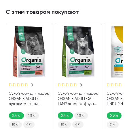
С этим товаром покупают
0
0
Сухой корм для кошек
Сухой корм для кошек
Сухой корм 
ORGANIX ADULT с
ORGANIX ADULT CAT
ORGANIX PR
чувствительным
LAMB ягненок, фрукты,
LINE URINAR
пищеварением
овощи (0,4 кг)
мочекамен
лосось, фрукты, овощи
болезни (0,6
0,4 кг
1,5 кг
0,4 кг
1,5 кг
0,6 кг
2 
(0,4 кг)
10 кг
4+1
10 кг
4+1
7 кг