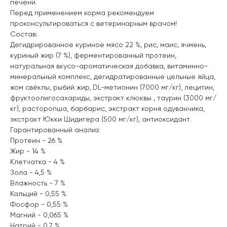
печени.
Перед применением корма рекомендуем
проконсультироваться с ветеринарным врачом!
Состав:
Дегидрированное куриное мясо 22 %, рис, маис, ячмень,
куриный жир (7 %), ферментированный протеин,
натуральная вкусо-ароматическая добавка, витаминно-
минеральный комплекс, дегидратированные цельные яйца,
жом свёклы, рыбий жир, DL-метионин (7000 мг/кг), лецитин,
фруктоолигосахариды, экстракт клюквы , таурин (3000 мг/
кг), расторопша, барбарис, экстракт корня одуванчика,
экстракт Юкки Шидигера (500 мг/кг), антиоксидант.
Гарантированный анализ:
Протеин - 26 %
Жир - 14 %
Клетчатка - 4 %
Зола - 4,5 %
Влажность - 7 %
Кальций - 0,55 %
Фосфор - 0,55 %
Магний - 0,065 %
Натрий - 0,7 %