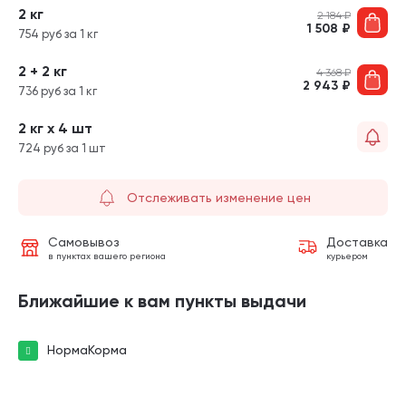
2 кг
2 184
₽
1 508
₽
754 руб за 1 кг
2 + 2 кг
4 368
₽
2 943
₽
736 руб за 1 кг
2 кг х 4 шт
724 руб за 1 шт
Отслеживать изменение цен
Самовывоз
Доставка
в пунктах вашего региона
курьером
Ближайшие к вам пункты выдачи
НормаКорма