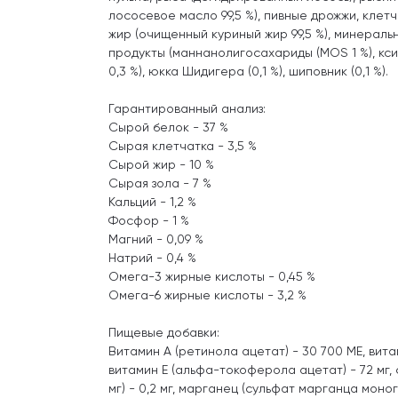
лососевое масло 99,5 %), пивные дрожжи, клет
жир (очищенный куриный жир 99,5 %), минерал
продукты (маннанолигосахариды (МОS 1 %), к
0,3 %), юкка Шидигера (0,1 %), шиповник (0,1 %).
Гарантированный анализ:
Сырой белок - 37 %
Сырая клетчатка - 3,5 %
Сырой жир - 10 %
Сырая зола - 7 %
Кальций - 1,2 %
Фосфор - 1 %
Магний - 0,09 %
Натрий - 0,4 %
Омега-3 жирные кислоты - 0,45 %
Омега-6 жирные кислоты - 3,2 %
Пищевые добавки:
Витамин A (ретинола ацетат) - 30 700 МЕ, витам
витамин Е (альфа-токоферола ацетат) - 72 мг, 
мг) - 0,2 мг, марганец (сульфат марганца моноги