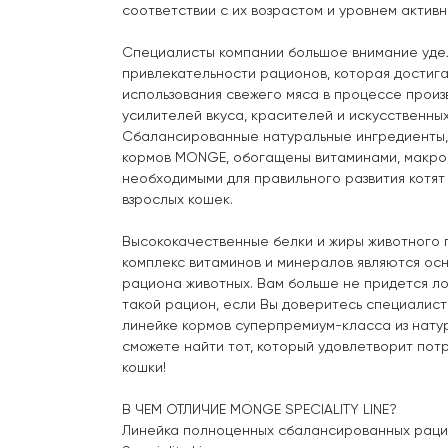
соответствии с их возрастом и уровнем активн
Специалисты компании большое внимание удел
привлекательности рационов, которая достиг
использования свежего мяса в процессе произ
усилителей вкуса, красителей и искусственны
Сбалансированные натуральные ингредиенты,
кормов MONGE, обогащены витаминами, макро
необходимыми для правильного развития котят
взрослых кошек.
Высококачественные белки и жиры животного 
комплекс витаминов и минералов являются осн
рациона животных. Вам больше не придется лом
такой рацион, если Вы доверитесь специалис
линейке кормов суперпремиум-класса из нату
сможете найти тот, который удовлетворит по
кошки!
В ЧЕМ ОТЛИЧИЕ MONGE SPECIALITY LINE?
Линейка полноценных сбалансированных раци