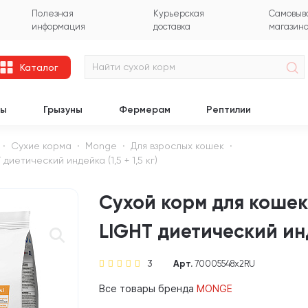
Полезная
Курьерская
Самовыво
информация
доставка
магазин
Каталог
цы
Грызуны
Фермерам
Рептилии
Сухие корма
Monge
Для взрослых кошек
иетический индейка (1,5 + 1,5 кг)
Сухой корм для коше
LIGHT диетический инде
3
Арт.
70005548х2RU
Все товары бренда
MONGE