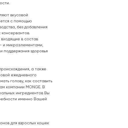
ости.
яют вкусовой
ается с помощью
водства, без добавления
х консервантов.
 входящие в состав
- и микроэлементами,
 и поддержания здоровья
происхождения, а также
овой ежедневного
ать голову, как составить
там компании MONGE. В
ральных ингредиентов Вы
требности именно Вашей
онов для взрослых кошек