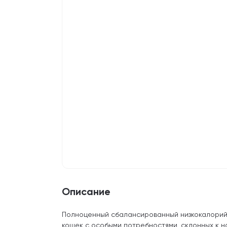
Описание
Полноценный сбалансированный низкокалорий
кошек с особыми потребностями, склонных к н