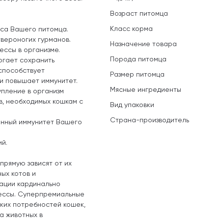
Возраст питомца
Класс корма
са Вашего питомца.
вероногих гурманов.
Назначение товара
ессы в организме.
Порода питомца
огает сохранить
способствует
Размер питомца
и повышает иммунитет.
Мясные ингредиенты
упление в организм
в, необходимых кошкам с
Вид упаковки
Страна-производитель
енный иммунитет Вашего
й.
прямую зависят от их
ых котов и
рации кардинально
ессы. Суперпремиальные
их потребностей кошек,
а животных в