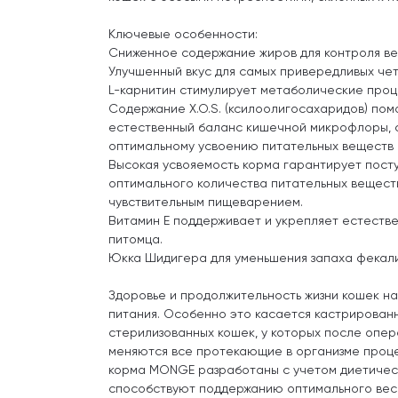
Ключевые особенности:
Сниженное содержание жиров для контроля ве
Улучшенный вкус для самых привередливых чет
L-карнитин стимулирует метаболические проц
Содержание X.O.S. (ксилоолигосахаридов) пом
естественный баланс кишечной микрофлоры, 
оптимальному усвоению питательных веществ 
Высокая усвояемость корма гарантирует пост
оптимального количества питательных вещест
чувствительным пищеварением.
Витамин Е поддерживает и укрепляет естеств
питомца.
Юкка Шидигера для уменьшения запаха фекали
Здоровье и продолжительность жизни кошек на
питания. Особенно это касается кастрированн
стерилизованных кошек, у которых после опе
меняются все протекающие в организме проц
корма MONGE разработаны с учетом диетическ
способствуют поддержанию оптимального вес