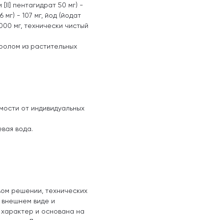
 [II] пентагидрат 50 мг) -
 мг) - 107 мг, йод (йодат
 1000 мг, технически чистый
ролом из растительных
мости от индивидуальных
евая вода.
вом решении, технических
, внешнем виде и
 характер и основана на