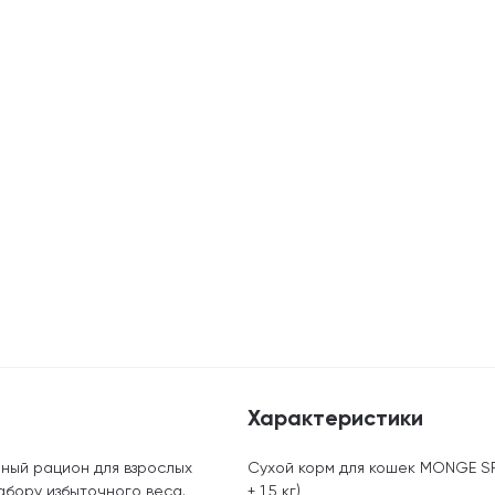
Характеристики
ный рацион для взрослых
Сухой корм для кошек MONGE SPE
абору избыточного веса.
+ 1,5 кг)