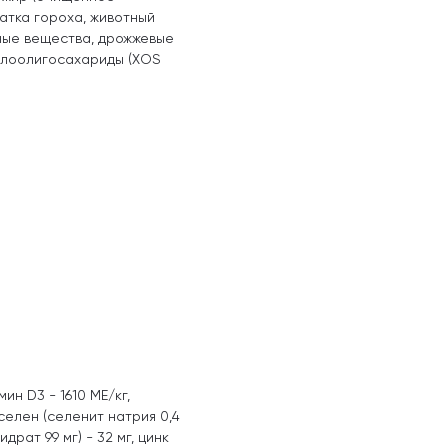
чатка гороха, животный
ьные вещества, дрожжевые
силоолигосахариды (XOS
ин D3 - 1610 МЕ/кг,
селен (селенит натрия 0,4
драт 99 мг) - 32 мг, цинк