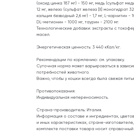
(оксид цинка 187 мг) - 150 мг, медь (сульфат меди
12 мг, железо (сульфат железа [II] моногидрат 326
кальция безводный 2,6 мг) - 1,7 мг, L-карнитин -
DL-метионин - 1000 мг, таурин - 2100 мг.
Технологические добавки: экстракты c токофе
масел.
Энергетическая ценность: 3 440 кКал/кг.
Рекомендации по кормлению: см. упаковку.
Суточная норма может варьироваться в зависи
потребностей животного.
Важно, чтобы у кошки всегда была свежая пить
Противопоказания:
Индивидуальная непереносимость.
Страна-производитель: Италия.
Информация о составе и ингредиентах, цвето
и иных характеристиках, стране-изготовителе
комплекте поставки товара носит справочный