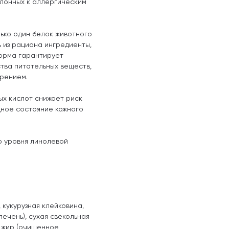
склонных к аллергическим
лько один белок животного
ь из рациона ингредиенты,
орма гарантирует
тва питательных веществ,
рением.
х кислот снижает риск
дное состояние кожного
о уровня линолевой
 кукурузная клейковина,
печень), сухая свекольная
й жир (очищенное