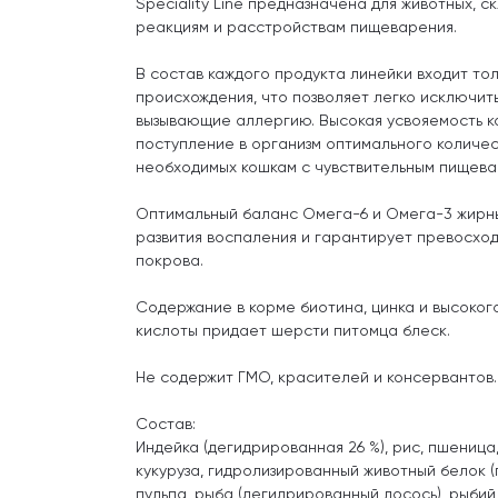
Speciality Line предназначена для животных, 
реакциям и расстройствам пищеварения.
В состав каждого продукта линейки входит то
происхождения, что позволяет легко исключит
вызывающие аллергию. Высокая усвояемость к
поступление в организм оптимального количес
необходимых кошкам с чувствительным пищева
Оптимальный баланс Омега-6 и Омега-3 жирны
развития воспаления и гарантирует превосхо
покрова.
Содержание в корме биотина, цинка и высоког
кислоты придает шерсти питомца блеск.
Не содержит ГМО, красителей и консервантов.
Состав:
Индейка (дегидрированная 26 %), рис, пшеница,
кукуруза, гидролизированный животный белок (
пульпа, рыба (дегидрированный лосось), рыби