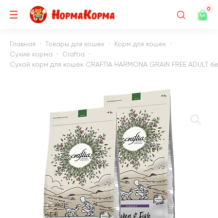
0
Главная
Товары для кошек
Корм для кошек
Сухие корма
Craftia
Сухой корм для кошек CRAFTIA HARMONA GRAIN FREE ADULT беззе