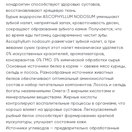
хондроитин способствуют здоровью суставов,
восстанавливают хрящевую ткань.
Бурые водоросли ASCOPHYLLUM NODOSUM уменьшают
зубной налет, неприятный запах, кровоточивость десен,
сокращают образование зубного камня. Получается, что
во время еды питомец одновременно чистит зубы:
Ascophyllum nodosum размягчает зубной налет, а при
жевании сухих гранул этот налет механически удаляется.
0% искусственных красителей, ароматизаторов,
консервантов. 0% ГМО. 0% химической обработки сырья.
Основные источники белка в корме — свежее мясо курицы,
сельдь и лосось. Разнообразные источники животных
белков обеспечивают оптимальный аминокислотный
состав и набор питательных компонентов. Лосось и сельдь
богаты незаменимыми Омега-3 жирными кислотами и
минеральными веществами. Жирные кислоты
контролируют воспалительные процессы в организме, что
хорошо влияет на здоровье суставов. Легкоусвояемый
рыбный белок способствует формированию крепкой
мускулатуры, улучшает состояние кожи.
Источники углеводов — предварительно обработанные