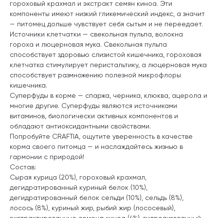
гороховый крахмал и экстракт семян киноа. Эти
компоненты имеют низкий гликемический индекс, а значит
— питомец дольше чувствует себя сытым и не переедает.
Источники клетчатки — свекольная пульпа, волокна
гороха и люцерновая мука. Свекольная пульпа
способствует здоровью слизистой кишечника, гороховая
клетчатка стимулирует перистальтику, а люцерновая мука
способствует размножению полезной микрофлоры
кишечника.
Суперфуды в корме — спаржа, черника, клюква, ацерола и
многие другие. Суперфуды являются источниками
витаминов, биологически активных компонентов и
обладают антиоксидантными свойствами.
Попробуйте CRAFTIA, ощутите уверенность в качестве
корма своего питомца — и наслаждайтесь жизнью в
гармонии с природой!
Состав:
Сырая курица (20%), гороховый крахмал,
дегидратированный куриный белок (10%),
дегидратированный белок сельди (10%), сельдь (8%),
лосось (8%), куриный жир, рыбий жир (лососевый),
экстрактированные семена киноа (4%), гидролизованный