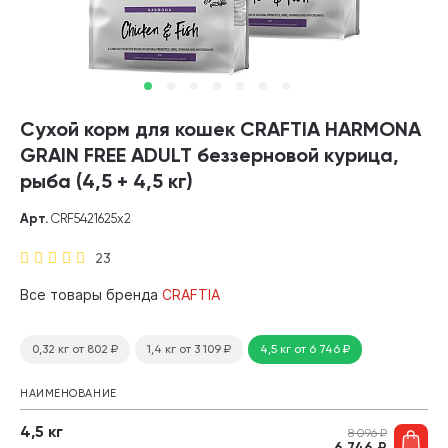
Сухой корм для кошек CRAFTIA HARMONA
GRAIN FREE ADULT беззерновой курица,
рыба (4,5 + 4,5 кг)
Арт.
CRF5421625х2
23
Все товары бренда
CRAFTIA
0,32 кг
от 802
₽
1,4 кг
от 3 109
₽
4,5 кг
от 6 746
₽
НАИМЕНОВАНИЕ
4,5 кг
8 096
₽
6 746
₽