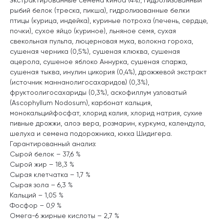
рыбий белок (треска, пикша), гидролизованные белки
птицы (курица, индейка), куриные потроха (печень, сердце,
почки), сухое яйцо (куриное), льняное семя, сухая
свекольная пульпа, люцерновая мука, волокна гороха,
сушеная черника (0,5%), сушеная клюква, сушеная
ацерола, сушеное яблоко Аннурка, сушеная спаржа,
сушеная тыква, инулин цикория (0,4%), дрожжевой экстракт
(источник маннанолигосахаридов) (0,3%),
фруктоолигосахариды (0,3%), аскофиллум узловатый
(Ascophyllum Nodosum), карбонат кальция,
монокальцийфосфат, хлорид калия, хлорид натрия, сухие
пивные дрожжи, алоэ вера, розмарин, куркума, календула,
шелуха и семена подорожника, юкка Шидигера.
Гарантированный анализ:
Сырой белок – 37,6 %
Сырой жир – 18,3 %
Сырая клетчатка – 1,7 %
Сырая зола – 6,3 %
Кальций – 1,05 %
Фосфор – 0,9 %
Омега-6 жирные кислоты – 2,7 %