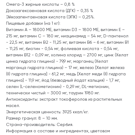
Омега-3 жирные кислоты – 0,8 %
Докозагексаеновая кислота (ДГК) – 0,35 %
Эйкозапентаеновая кислота (ЭПК) – 0,25%.
Пищевые добавки (на 1 кг):
Витамин А – 18000 ME, витамин D3 – 1800 ME, витамин Е –
215 мг, витамин С – 180 мг, ниацинамид – 54 мг, D-пантенол
- 22,5 мг, витамин B2 - 11,25 мг, витамин B6 – 6 мг, витамин B1
- 11,25 мг, биотин - 0,54 мг, фолиевая кислота - 0,54 мг,
витамин B12 - 0,09 мг, холина хлорид – 2700 мг, цинк (Хелат
цинка гидрата глицина) - 79,9 мг, марганец (Хелат
марганца гидрата глицина) – 17 мг, железо [Хелат железа
(II) гидрата глицина] - 61,2 мг, медь [Хелат меди (II) гидрата
глицина] - 11,9 мг, йод (безводный йодат кальция) - 1,7 мг,
селен (L-селенометионин) - 0,29 мг, DL-метионин,
технически чистый – 3000 мг, таурин 1980 мг.
Антиоксиданты: экстракт токоферолов из растительных
масел.
Энергетическая ценность: 3925 ккал/кг.
Размер гранул: 8 – 10 мм.
Страна-производитель: Сербия.
Информация о составе и ингредиентах, цветовом