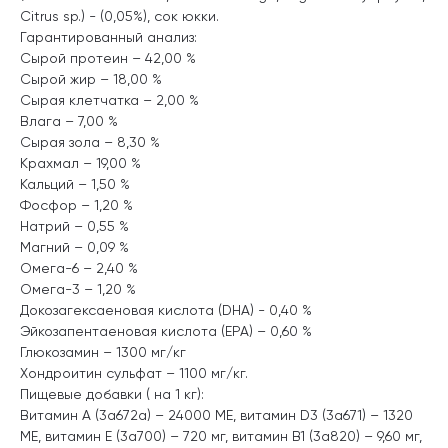
Citrus sp.) - (0,05%), сок юкки.
Гарантированный анализ:
Сырой протеин – 42,00 %
Сырой жир – 18,00 %
Сырая клетчатка – 2,00 %
Влага – 7,00 %
Сырая зола – 8,30 %
Крахмал – 19,00 %
Кальций – 1,50 %
Фосфор – 1,20 %
Натрий – 0,55 %
Магний – 0,09 %
Омега-6 – 2,40 %
Омега-3 – 1,20 %
Докозагексаеновая кислота (DHA) - 0,40 %
Эйкозапентаеновая кислота (EPA) – 0,60 %
Глюкозамин – 1300 мг/кг
Хондроитин сульфат – 1100 мг/кг.
Пищевые добавки ( на 1 кг):
Витамин А (3a672a) – 24000 МЕ, витамин D3 (3a671) – 1320
МЕ, витамин Е (3а700) – 720 мг, витамин B1 (3a820) – 9,60 мг,