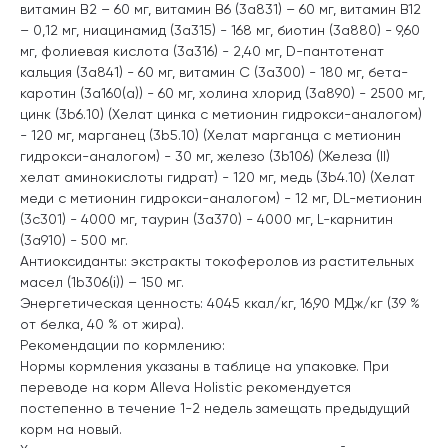
витамин B2 – 60 мг, витамин B6 (3a831) – 60 мг, витамин B12
– 0,12 мг, ниацинамид (3а315) - 168 мг, биотин (3a880) - 9,60
мг, фолиевая кислота (3a316) - 2,40 мг, D-пантотенат
кальция (3a841) - 60 мг, витамин С (3a300) - 180 мг, бета-
каротин (3a160(a)) - 60 мг, холина хлорид (3a890) - 2500 мг,
цинк (3b6.10) (Хелат цинка с метионин гидрокси-аналогом)
- 120 мг, марганец (3b5.10) (Хелат марганца с метионин
гидрокси-аналогом) - 30 мг, железо (3b106) (Железа (II)
хелат аминокислоты гидрат) - 120 мг, медь (3b4.10) (Хелат
меди с метионин гидрокси-аналогом) - 12 мг, DL-метионин
(3c301) - 4000 мг, таурин (3a370) - 4000 мг, L-карнитин
(3a910) - 500 мг.
Антиоксиданты: экстракты токоферолов из растительных
масел (1b306(i)) – 150 мг.
Энергетическая ценность: 4045 ккал/кг, 16,90 МДж/кг (39 %
от белка, 40 % от жира).
Рекомендации по кормлению:
Нормы кормления указаны в таблице на упаковке. При
переводе на корм Alleva Holistic рекомендуется
постепенно в течение 1-2 недель замещать предыдущий
корм на новый.