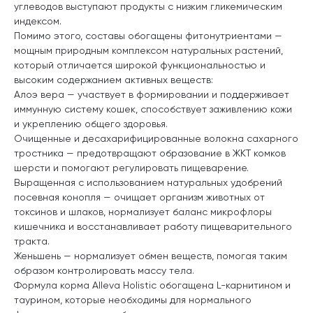
углеводов выступают продукты с низким гликемическим
индексом.
Помимо этого, составы обогащены фитонутриентами —
мощным природным комплексом натуральных растений,
который отличается широкой функциональностью и
высоким содержанием активных веществ:
Алоэ вера — участвует в формировании и поддерживает
иммунную систему кошек, способствует заживлению кожи
и укреплению общего здоровья.
Очищенные и десахарифицированные волокна сахарного
тростника — предотвращают образование в ЖКТ комков
шерсти и помогают регулировать пищеварение.
Выращенная с использованием натуральных удобрений
посевная конопля — очищает организм животных от
токсинов и шлаков, нормализует баланс микрофлоры
кишечника и восстанавливает работу пищеварительного
тракта.
Женьшень — нормализует обмен веществ, помогая таким
образом контролировать массу тела.
Формула корма Alleva Holistic обогащена L-карнитином и
таурином, которые необходимы для нормального