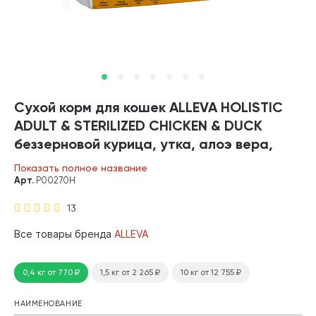
Сухой корм для кошек ALLEVA HOLISTIC
ADULT & STERILIZED CHICKEN & DUCK
беззерновой курица, утка, алоэ вера,
женьшень (0,4 кг)
Показать полное название
Арт.
P00270H
13
Все товары бренда
ALLEVA
0,4 кг
от 770
₽
1,5 кг
от 2 265
₽
10 кг
от 12 755
₽
НАИМЕНОВАНИЕ