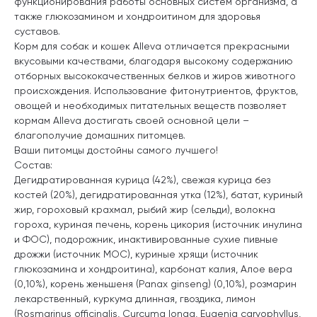
функционирования работы основных систем организма, а
также глюкозамином и хондроитином для здоровья
суставов.
Корм для собак и кошек Alleva отличается прекрасными
вкусовыми качествами, благодаря высокому содержанию
отборных высококачественных белков и жиров животного
происхождения. Использование фитонутриентов, фруктов,
овощей и необходимых питательных веществ позволяет
кормам Alleva достигать своей основной цели –
благополучие домашних питомцев.
Ваши питомцы достойны самого лучшего!
Состав:
Дегидратированная курица (42%), свежая курица без
костей (20%), дегидратированная утка (12%), батат, куриный
жир, гороховый крахмал, рыбий жир (сельди), волокна
гороха, куриная печень, корень цикория (источник инулина
и ФОС), подорожник, инактивированные сухие пивные
дрожжи (источник МОС), куриные хрящи (источник
глюкозамина и хондроитина), карбонат калия, Алое вера
(0,10%), корень женьшеня (Panax ginseng) (0,10%), розмарин
лекарственный, куркума длинная, гвоздика, лимон
(Rosmarinus officinalis, Curcuma longa, Eugenia caryophyllus,