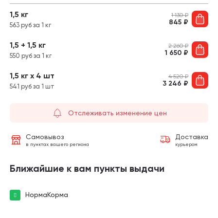
1,5 кг
1 130
₽
845
₽
563 руб за 1 кг
1,5 + 1,5 кг
2 260
₽
1 650
₽
550 руб за 1 кг
1,5 кг х 4 шт
4 520
₽
3 246
₽
541 руб за 1 шт
Отслеживать изменение цен
Самовывоз
Доставка
в пунктах вашего региона
курьером
Ближайшие к вам пункты выдачи
НормаКорма