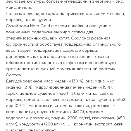
Зерновые культуры, богатые углеводами и энергией - рис,
маис, ячмень.
Полезные овощи, которые мы привыкли есть сами - свёкла,
морковь, тыква, цукини.
Сухой корм Nero Gold с мясом индейки и овощами с
пониженным содержанием жира создан для
стерилизованных кошек и котят. Сбалансированная
калорийность способствует поддержанию оптимального
веса, таурин поддерживает здоровье сердца,
репродуктивных органов и органов зрения, клюква
обладает антиоксидантным эффектом и способствует
профилактике инфекций мочевыделительной системы.
Состав:
Дегидрированное мясо индейки (30 %), рис, маис, жир
индейки (8 %), гидролизованная печень индейки (5 %),
горох, цельное сушёное яйцо (1 %), клетчатка, свёкла,
морковь, семена льна, пивные дрожжи, тыква, цукини, рыбий
жир (0,7 %), минералы и витамины, клюква, ромашка, L-
лизин, лецитин, инулин (источник ФОС), морские
водоросли, розмарин, таурин (2200 мг/кг), глюкозамин (450
мг/кг), хондроитин (200 мг/кг), L - карнитин, экстракт юкки
Шидигера, антиоксидант.