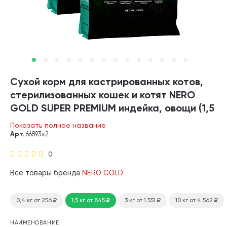
Сухой корм для кастрированных котов,
стерилизованных кошек и котят NERO
GOLD SUPER PREMIUM индейка, овощи (1,5
+ 1,5 кг)
Показать полное название
Арт.
66893х2
0
Все товары бренда
NERO GOLD
0,4 кг
от 256
₽
1,5 кг
от 845
₽
3 кг
от 1 551
₽
10 кг
от 4 562
₽
НАИМЕНОВАНИЕ