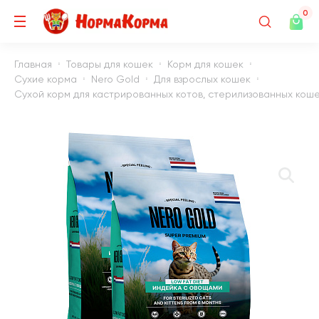
0
Главная
Товары для кошек
Корм для кошек
Сухие корма
Nero Gold
Для взрослых кошек
Сухой корм для кастрированных котов, стерилизованных кошек