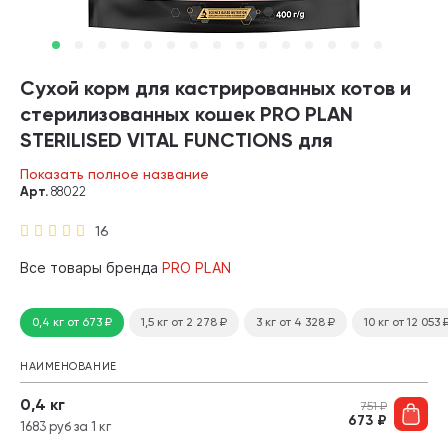
Сухой корм для кастрированных котов и
стерилизованных кошек PRO PLAN
STERILISED VITAL FUNCTIONS для
поддержания функций почек, мозга и
Показать полное название
иммунитета лосо (0,4 кг)
Арт.
88022
16
Все товары бренда
PRO PLAN
0,4 кг
от 673
₽
1,5 кг
от 2 278
₽
3 кг
от 4 328
₽
10 кг
от 12 053
НАИМЕНОВАНИЕ
0,4 кг
751
₽
673
₽
1683 руб за 1 кг