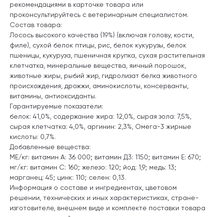
рекомендациями в карточке товара или
проконсультируйтесь с ветеринарным специалистом.
Состав товара:
Лосось высокого качества (19%) (включая голову, кости,
филе), сухой белок птицы, рис, белок кукурузы, белок
пшеницы, кукуруза, пшеничная крупка, сухая растительная
клетчатка, минеральные вещества, яичный порошок,
животные жиры, рыбий жир, гидролизат белка животного
происхождения, дрожжи, аминокислоты, консерванты,
витамины, антиоксиданты.
Гарантируемые показатели:
белок: 41,0%, содержание жира: 12,0%, сырая зола: 7,5%,
сырая клетчатка: 4,0%, аргинин: 2,3%, Омега-3 жирные
кислоты: 0,7%.
Добавленные вещества:
МЕ/кг: витамин А: 36 000; витамин Д3: 1150; витамин E: 670;
мг/кг: витамин C: 160; железо: 120; йод: 1,9; медь: 13;
марганец: 45; цинк: 110; селен: 0,13.
Информация о составе и ингредиентах, цветовом
решении, технических и иных характеристиках, стране-
изготовителе, внешнем виде и комплекте поставки товара