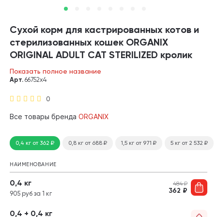
Сухой корм для кастрированных котов и
стерилизованных кошек ORGANIX
ORIGINAL ADULT CAT STERILIZED кролик
(0,4 кг х 4 шт)
Показать полное название
Арт.
66752х4
0
Все товары бренда
ORGANIX
0,4 кг
от 362
₽
0,8 кг
от 688
₽
1,5 кг
от 971
₽
5 кг
от 2 532
₽
НАИМЕНОВАНИЕ
0,4 кг
484
₽
362
₽
905 руб за 1 кг
0,4 + 0,4 кг