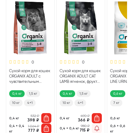
0
0
Сухой корм для кошек
Сухой корм для кошек
Сухой корм 
ORGANIX ADULT с
ORGANIX ADULT CAT
ORGANIX PR
чувствительным
LAMB ягненок, фрукты,
LINE URINAR
пищеварением
овощи (0,4 кг)
мочекамен
лосось, фрукты, овощи
болезни (0,6
0,4 кг
1,5 кг
0,4 кг
1,5 кг
0,6 кг
2 
(0,4 кг)
10 кг
4+1
10 кг
4+1
7 кг
532
₽
490
₽
0,4 кг
0,4 кг
0,6 кг
398
₽
366
₽
4
0,4 + 0,4
980
₽
0,6 + 0,6
1 064
₽
1 
0,4 + 0,4 кг
715
₽
777
₽
8
кг
кг