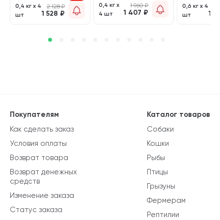
0,4 кг х
1 960
₽
0,4 кг х 4
0,6 кг х 4
2 128
₽
2 
1 407
₽
1 528
₽
1 7
4 шт
шт
шт
Покупателям
Каталог товаров
Как сделать заказ
Собаки
Условия оплаты
Кошки
Возврат товара
Рыбы
Возврат денежных
Птицы
средств
Грызуны
Изменение заказа
Фермерам
Статус заказа
Рептилии