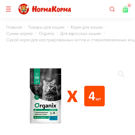
0
Главная
Товары для кошек
Корм для кошек
Сухие корма
Organix
Для взрослых кошек
Сухой корм для кастрированных котов и стерилизованных коше