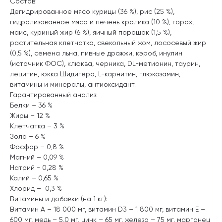
Состав:
Дегидрированное мясо курицы (36 %), рис (25 %),
гидролизованное мясо и печень кролика (10 %), горох,
маис, куриный жир (6 %), яичный порошок (1,5 %),
растительная клетчатка, свекольный жом, лососевый жир
(0,5 %), семена льна, пивные дрожжи, кэроб, инулин
(источник ФОС), клюква, черника, DL-метионин, таурин,
лецитин, юкка Шидигера, L-карнитин, глюкозамин,
витамины и минералы, антиоксидант.
Гарантированный анализ:
Белки – 36 %
Жиры – 12 %
Клетчатка – 3 %
Зола – 6 %
Фосфор – 0,8 %
Магний – 0,09 %
Натрий - 0,28 %
Калий – 0,65 %
Хлорид – 0,3 %
Витамины и добавки (на 1 кг):
Витамин А – 18 000 мг, витамин D3 – 1 800 мг, витамин Е –
600 мг, медь – 5,0 мг, цинк – 65 мг, железо – 75 мг, марганец