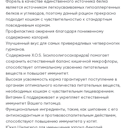
Форель в качестве единственного источника белка
является источником легкоусваиваемых гипоаллергенных
белков и углеводов, поэтому данный рацион прекрасно
подходит кошкам с чувствительностью к стандартным
повседневным кормам.
Профилактика ожирения благодаря пониженному
содержанию калорий.
Улучшенный вкус для самых привередливых четвероногих
гурманов.
Содержание X.O.S. (ксилоолигосахаридов) помогает
сохранить естественный баланс кишечной микрофлоры,
способствует оптимальному усвоению питательных
веществ и повышает иммунитет.
Высокая усвояемость корма гарантирует поступление в
организм оптимального количества питательных веществ,
необходимых кошкам с чувствительным пищеварением.
Витамин Е поддерживает и укрепляет естественный
иммунитет Вашего питомца.
Функциональные ингредиенты, такие, как шиповник с его
антиоксидантным и противовоспалительным действием,
способствуют повышению иммунитета у котят.
Юкка Шидигера для уменьшения запаха фекалий.