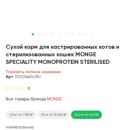
Сухой корм для кастрированных котов и
стерилизованных кошек MONGE
SPECIALITY MONOPROTEIN STERILISED
монобелковый форель (0,4 + 0,4 кг)
Показать полное название
Арт.
70005463х2RU
8
Все товары бренда
MONGE
1,5 кг
от 1 953
₽
10 кг
от 10 041
₽
0,4 кг
от 443
₽
НАИМЕНОВАНИЕ