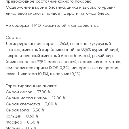
превосходное состояние кожного покрова.
Содержание в корме биотина, цинка и высокого уровня
линолевой кислоты придает шерсти питомца блеск.
Не содержит ГМО, красителей и консервантов.
Состав:
Дегидрированная форель (26%), пшеница, кукурузный
глютен, животный жир (очищенный на 99,5% куриный жир),
гидролизованный животный белок (печень), рыбий жир
(очищенное на 99,5% масло лосося), гороховая клетчатка,
ксилоолигосахариды (XOS 0,3%), минеральные вещества,
юкка Шидигера (0,1%), шиповник (0,1%).
Гарантированный анализ:
Сырой белок – 37,00 %
Сырые масла и жиры - 12,00 %
Сырая клетчатка – 3,00 %
Сырая зола –5,50 %
Кальций – 0,60 %
Фосфор – 0,50 %
Магний - 0,07 %