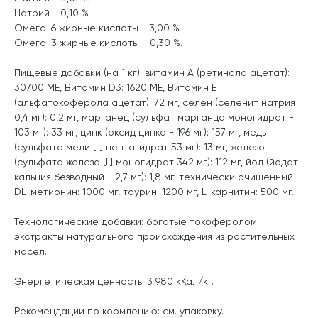
Натрий - 0,10 %
Омега-6 жирные кислоты - 3,00 %
Омега-3 жирные кислоты - 0,30 %.
Пищевые добавки (на 1 кг): витамин A (ретинола ацетат):
30700 МЕ, Витамин D3: 1620 МЕ, Витамин Е
(альфатокоферола ацетат): 72 мг, селен (селенит натрия
0,4 мг): 0,2 мг, марганец (сульфат марганца моногидрат -
103 мг): 33 мг, цинк (оксид цинка - 196 мг): 157 мг, медь
(сульфата меди [II] пентагидрат 53 мг): 13 мг, железо
(сульфата железа [II] моногидрат 342 мг): 112 мг, йод (йодат
кальция безводный - 2,7 мг): 1,8 мг, технически очищенный
DL-метионин: 1000 мг, таурин: 1200 мг, L-карнитин: 500 мг.
Технологические добавки: богатые токоферолом
экстракты натурального происхождения из растительных
масел.
Энергетическая ценность: 3 980 кКал/кг.
Рекомендации по кормлению: см. упаковку.