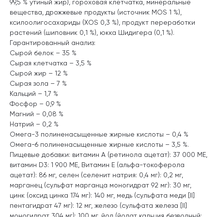
99,5 % утиный жир), гороховая клетчатка, минеральные
вещества, дрожжевые продукты (источник MOS 1 %),
ксилоолигосахариды (XOS 0,3 %), продукт переработки
растений (шиповник 0,1 %), юкка Шидигера (0,1 %).
Гарантированный анализ:
Сырой белок – 35 %
Сырая клетчатка – 3,5 %
Сырой жир – 12 %
Сырая зола – 7 %
Кальций – 1,7 %
Фосфор – 0,9 %
Магний – 0,08 %
Натрий – 0,2 %
Омега-3 полиненасыщенные жирные кислоты – 0,4 %
Омега-6 полиненасыщенные жирные кислоты – 3,5 %.
Пищевые добавки: витамин A (ретинола ацетат): 37 000 МЕ,
витамин D3: 1 900 МЕ, Витамин Е (альфа-токоферола
ацетат): 86 мг, селен (селенит натрия: 0,4 мг): 0,2 мг,
марганец (сульфат марганца моногидрат 92 мг): 30 мг,
цинк (оксид цинка 174 мг): 140 мг, медь (сульфата меди [II]
пентагидрат 47 мг): 12 мг, железо (сульфата железа [II]
моногидрат 304 мг): 100 мг, йод (йодат кальция безводный: