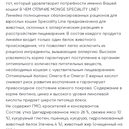
тот, который удовлетворит потребности именно Вашей
кошки! В ЧЕМ ОТЛИЧИЕ MONGE SPECIALITY LINE?
Линейка полноценных сбалансированных рационов для
взрослых кошек Speciality Line предназначена для
животных, склонных к аллергическим реакциям и
расстройствам пищеварения. В состав каждого продукта
линейки входит только один белок животного
происхождения, что позволяет легко исключить из
рациона ингредиенты, вызывающие аллергию. Высокая
усвояемость корма гарантирует поступление в организм
оптимального количества питательных веществ,
необходимых кошкам с чувствительным пищеварением.
Оптимальный баланс Омега-6 и Омега-3 жирных кислот
снижает риск развития воспаления и гарантирует
превосходное состояние кожного покрова. Содержание в
корме биотина, цинка и высокого уровня линолевой
кислоты придает шерсти питомца блеск.
Не содержит ГМО, красителей и консервантов.
Состав: утка (дегидрированное мясо 26 %, свежее мясо 10
%), кукурузный глютен, пшеница, кукуруза, гидролизованный
животный белок (печень 4 %), животный жир (очищенный на