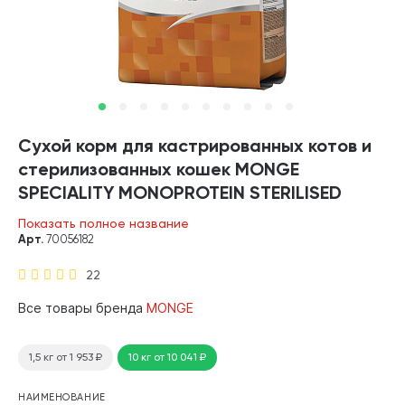
Сухой корм для кастрированных котов и
стерилизованных кошек MONGE
SPECIALITY MONOPROTEIN STERILISED
монобелковый утка (10 кг)
Показать полное название
Арт.
70056182
22
Все товары бренда
MONGE
1,5 кг
от 1 953
₽
10 кг
от 10 041
₽
НАИМЕНОВАНИЕ