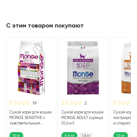
С этим товаром покупают
19
2
Сухой корм для кошек
Сухой корм для кошек
Сухой корм 
MONGE SENSITIVE с
MONGE ADULT курица
кастрирован
чувствительным
(0,4 кг)
и стерилиз
пищеварением (10 кг)
кошек MON
SPECIALITY
10 кг
0,4 кг
1,5 кг
1,5 кг
10 