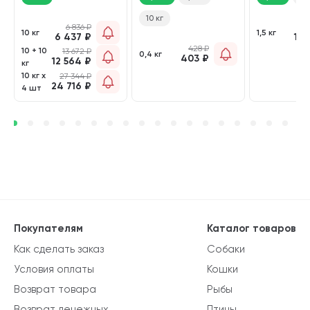
MONOPROTE
10 кг
STERILISED
6 836
₽
2 
монобелковый
10 кг
1,5 кг
6 437
₽
1 9
кг)
428
₽
10 + 10
13 672
₽
0,4 кг
403
₽
12 564
₽
кг
10 кг х
27 344
₽
24 716
₽
4 шт
Покупателям
Каталог товаров
Как сделать заказ
Собаки
Условия оплаты
Кошки
Возврат товара
Рыбы
Возврат денежных
Птицы