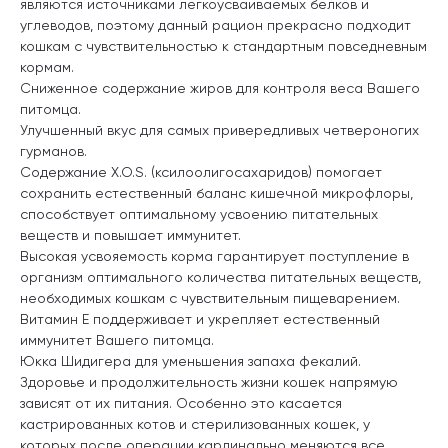
являются источниками легкоусваиваемых белков и
углеводов, поэтому данный рацион прекрасно подходит
кошкам с чувствительностью к стандартным повседневным
кормам.
Сниженное содержание жиров для контроля веса Вашего
питомца.
Улучшенный вкус для самых привередливых четвероногих
гурманов.
Содержание X.O.S. (ксилоолигосахаридов) помогает
сохранить естественный баланс кишечной микрофлоры,
способствует оптимальному усвоению питательных
веществ и повышает иммунитет.
Высокая усвояемость корма гарантирует поступление в
организм оптимального количества питательных веществ,
необходимых кошкам с чувствительным пищеварением.
Витамин Е поддерживает и укрепляет естественный
иммунитет Вашего питомца.
Юкка Шидигера для уменьшения запаха фекалий.
Здоровье и продолжительность жизни кошек напрямую
зависят от их питания. Особенно это касается
кастрированных котов и стерилизованных кошек, у
которых после операции кардинально меняются все