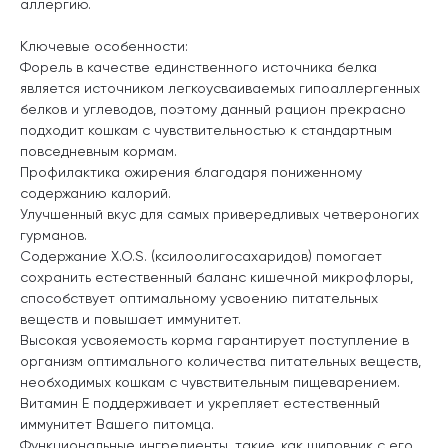
аллергию.
Ключевые особенности:
Форель в качестве единственного источника белка
является источником легкоусваиваемых гипоаллергенных
белков и углеводов, поэтому данный рацион прекрасно
подходит кошкам с чувствительностью к стандартным
повседневным кормам.
Профилактика ожирения благодаря пониженному
содержанию калорий.
Улучшенный вкус для самых привередливых четвероногих
гурманов.
Содержание X.O.S. (ксилоолигосахаридов) помогает
сохранить естественный баланс кишечной микрофлоры,
способствует оптимальному усвоению питательных
веществ и повышает иммунитет.
Высокая усвояемость корма гарантирует поступление в
организм оптимального количества питательных веществ,
необходимых кошкам с чувствительным пищеварением.
Витамин Е поддерживает и укрепляет естественный
иммунитет Вашего питомца.
Функциональные ингредиенты, такие, как шиповник с его