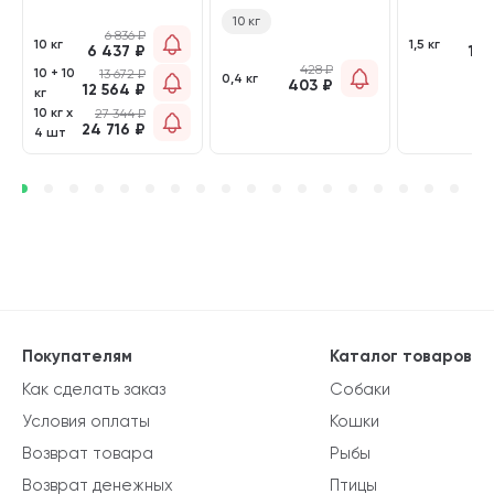
MONOPROTE
10 кг
STERILISED
6 836
₽
2 
монобелковый
10 кг
1,5 кг
6 437
₽
1 9
кг)
428
₽
10 + 10
13 672
₽
0,4 кг
403
₽
12 564
₽
кг
10 кг х
27 344
₽
24 716
₽
4 шт
Покупателям
Каталог товаров
Как сделать заказ
Собаки
Условия оплаты
Кошки
Возврат товара
Рыбы
Возврат денежных
Птицы