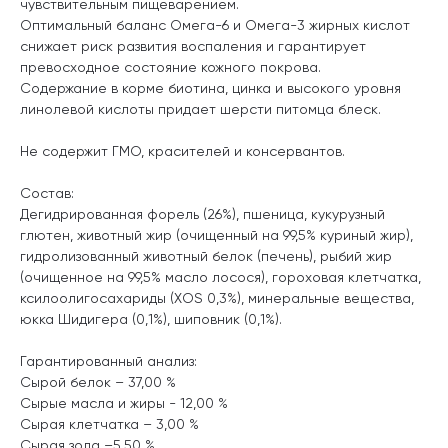
чувствительным пищеварением.
Оптимальный баланс Омега-6 и Омега-3 жирных кислот
снижает риск развития воспаления и гарантирует
превосходное состояние кожного покрова.
Содержание в корме биотина, цинка и высокого уровня
линолевой кислоты придает шерсти питомца блеск.
Не содержит ГМО, красителей и консервантов.
Состав:
Дегидрированная форель (26%), пшеница, кукурузный
глютен, животный жир (очищенный на 99,5% куриный жир),
гидролизованный животный белок (печень), рыбий жир
(очищенное на 99,5% масло лосося), гороховая клетчатка,
ксилоолигосахариды (XOS 0,3%), минеральные вещества,
юкка Шидигера (0,1%), шиповник (0,1%).
Гарантированный анализ:
Сырой белок – 37,00 %
Сырые масла и жиры - 12,00 %
Сырая клетчатка – 3,00 %
Сырая зола –5,50 %