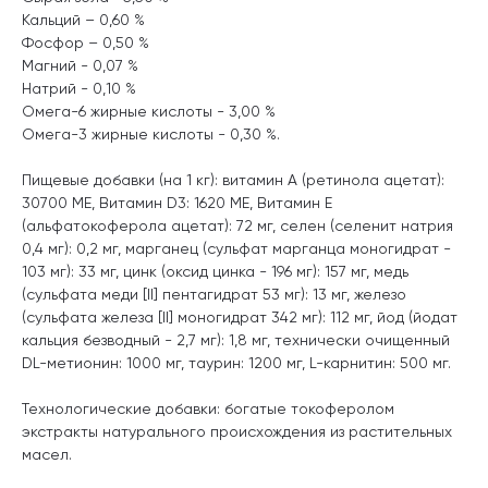
Кальций – 0,60 %
Фосфор – 0,50 %
Магний - 0,07 %
Натрий - 0,10 %
Омега-6 жирные кислоты - 3,00 %
Омега-3 жирные кислоты - 0,30 %.
Пищевые добавки (на 1 кг): витамин A (ретинола ацетат):
30700 МЕ, Витамин D3: 1620 МЕ, Витамин Е
(альфатокоферола ацетат): 72 мг, селен (селенит натрия
0,4 мг): 0,2 мг, марганец (сульфат марганца моногидрат -
103 мг): 33 мг, цинк (оксид цинка - 196 мг): 157 мг, медь
(сульфата меди [II] пентагидрат 53 мг): 13 мг, железо
(сульфата железа [II] моногидрат 342 мг): 112 мг, йод (йодат
кальция безводный - 2,7 мг): 1,8 мг, технически очищенный
DL-метионин: 1000 мг, таурин: 1200 мг, L-карнитин: 500 мг.
Технологические добавки: богатые токоферолом
экстракты натурального происхождения из растительных
масел.