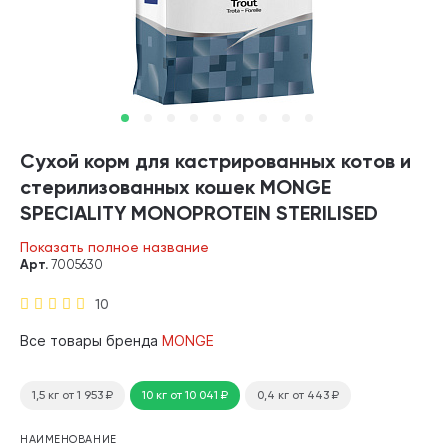
Сухой корм для кастрированных котов и
стерилизованных кошек MONGE
SPECIALITY MONOPROTEIN STERILISED
монобелковый форель (10 кг)
Показать полное название
Арт.
7005630
10
Все товары бренда
MONGE
1,5 кг
от 1 953
₽
10 кг
от 10 041
₽
0,4 кг
от 443
₽
НАИМЕНОВАНИЕ