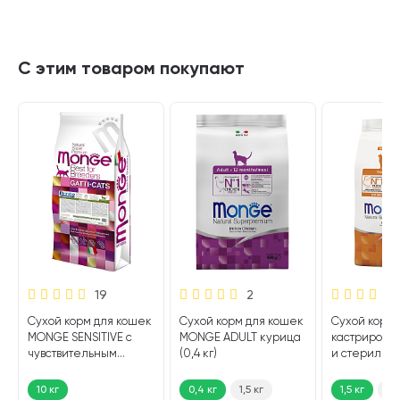
С этим товаром покупают
19
2
Сухой корм для кошек
Сухой корм для кошек
Сухой корм 
MONGE SENSITIVE с
MONGE ADULT курица
кастрирован
чувствительным
(0,4 кг)
и стерилиз
пищеварением (10 кг)
кошек MON
SPECIALITY
10 кг
0,4 кг
1,5 кг
1,5 кг
10 