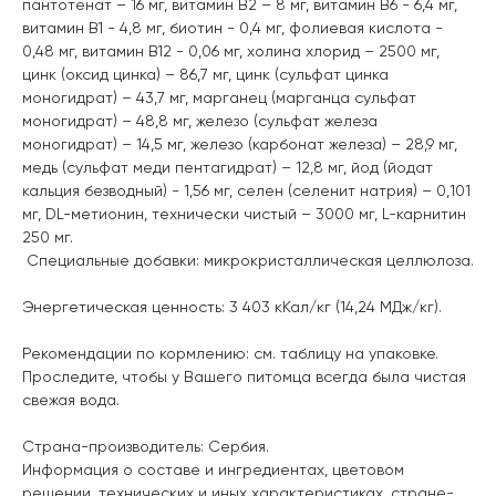
пантотенат – 16 мг, витамин B2 – 8 мг, витамин B6 - 6,4 мг,
витамин B1 - 4,8 мг, биотин - 0,4 мг, фолиевая кислота -
0,48 мг, витамин В12 - 0,06 мг, холина хлорид – 2500 мг,
цинк (оксид цинка) – 86,7 мг, цинк (сульфат цинка
моногидрат) – 43,7 мг, марганец (марганца сульфат
моногидрат) – 48,8 мг, железо (сульфат железа
моногидрат) – 14,5 мг, железо (карбонат железа) – 28,9 мг,
медь (сульфат меди пентагидрат) – 12,8 мг, йод (йодат
кальция безводный) - 1,56 мг, селен (селенит натрия) – 0,101
мг, DL-метионин, технически чистый – 3000 мг, L-карнитин
250 мг.
Специальные добавки: микрокристаллическая целлюлоза.
Энергетическая ценность: 3 403 кКал/кг (14,24 МДж/кг).
Рекомендации по кормлению: см. таблицу на упаковке.
Проследите, чтобы у Вашего питомца всегда была чистая
свежая вода.
Страна-производитель: Сербия.
Информация о составе и ингредиентах, цветовом
решении, технических и иных характеристиках, стране-