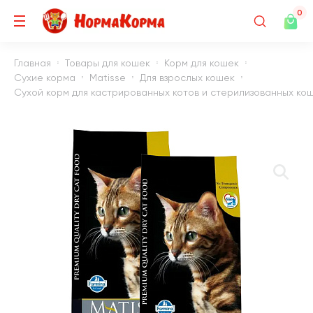
0
Главная
Товары для кошек
Корм для кошек
Сухие корма
Matisse
Для взрослых кошек
Сухой корм для кастрированных котов и стерилизованных коше