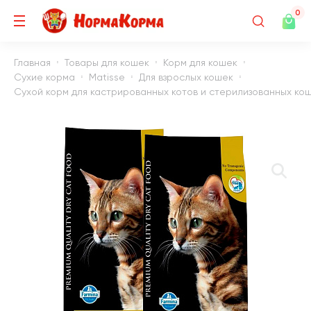
0
Главная
Товары для кошек
Корм для кошек
Сухие корма
Matisse
Для взрослых кошек
Сухой корм для кастрированных котов и стерилизованных коше