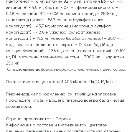
пантотенат – 16 мг, витамин B2 – 8 мг, витамин B6 - 6,4 мг,
витамин B1 - 4,8 мг, биотин - 0,4 мг, фолиевая кислота -
0,48 мг, витамин В12 - 0,06 мг, холина хлорид – 2500 мг,
цинк (оксид цинка) – 86,7 мг, цинк (сульфат цинка
моногидрат) – 43,7 мг, марганец (марганца сульфат
моногидрат) – 48,8 мг, железо (сульфат железа
моногидрат) – 14,5 мг, железо (карбонат железа) – 28,9 мг,
медь (сульфат меди пентагидрат) – 12,8 мг, йод (йодат
кальция безводный) - 1,56 мг, селен (селенит натрия) – 0,101
мг, DL-метионин, технически чистый – 3000 мг, L-карнитин
250 мг.
Специальные добавки: микрокристаллическая целлюлоза.
Энергетическая ценность: 3 403 кКал/кг (14,24 МДж/кг).
Рекомендации по кормлению: см. таблицу на упаковке.
Проследите, чтобы у Вашего питомца всегда была чистая
свежая вода.
Страна-производитель: Сербия.
Информация о составе и ингредиентах, цветовом
решении, технических и иных характеристиках, стране-