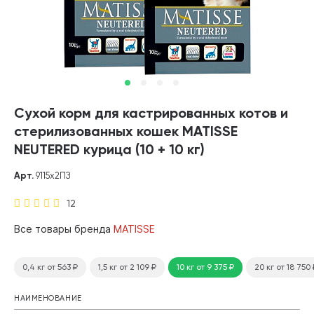
Сухой корм для кастрированных котов и
стерилизованных кошек MATISSE
NEUTERED курица (10 + 10 кг)
Арт.
9115х2ПЗ
12
Все товары бренда
MATISSE
0,4 кг
от 563
₽
1,5 кг
от 2 109
₽
10 кг
от 9 375
₽
20 кг
от 18 750
НАИМЕНОВАНИЕ