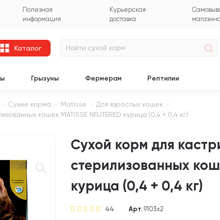
Полезная
Курьерская
Самовыво
информация
доставка
магазин
Каталог
цы
Грызуны
Фермерам
Рептилии
Сухие корма
Matisse
Для взрослых кошек
зованных кошек MATISSE NEUTERED курица (0,4 + 0,4 кг)
Сухой корм для кастр
стерилизованных кош
курица (0,4 + 0,4 кг)
44
Арт.
9103х2