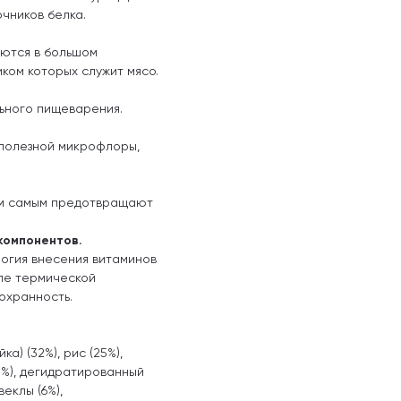
очников белка.
аются в большом
ком которых служит мясо.
льного пищеварения.
 полезной микрофлоры,
тем самым предотвращают
компонентов.
логия внесения витаминов
сле термической
охранность.
а) (32%), рис (25%),
(8%), дегидратированный
еклы (6%),