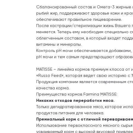
Сбалансированный состав и Омега-3 жирные к
рыбий жир, поддерживают здоровье кожи и кра
обеспечивают правильное пищеварение.
После кастрации/стерилизации жизнь Вашего 
меняется. Теперь ему необходим специально 
облегченным составом, в который входят под
витамины и минералы.
Контроль pH мочи обеспечивается добавками,
pH мочи и тем самым предотвращают образов
MATISSE – линейка кормов премиум класса от 
«Russo Feed», которая ведет свою историю с 1
Продукция компании является современным ст
качества корма.
Преимущества кормов Farmina MATISSE:
Никаких отходов переработки мяса.
Только дегидратированное мясо, которое испо
продуктов питания для человека.
Премиальный корм с отличной перевариваем
Использование первоклассного мясного сырья 
усваиваемый корм с высокой вкусовой привлек