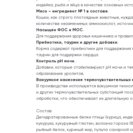
индейка, рыба и яйца в качестве основных ист
Мясо – ингредиент № 1 в составе.
Кошки, как строго плотоядные животные, нужд
количестве незаменимых аминокислот, источни
Насыщен ФОС и МОС.
Для поддержания здоровья кишечника и прави
Пребиотики, таурин и другие добавки.
Корма содержат пребиотики для поддержания
таурин для поддержки сердца.
Контроль pH мочи.
Добавки, которые стабилизируют pH мочи и 
образование уролитов.
Вакуумное нанесение термочувствительных 
В производстве используется вакуумная техно
и других термочувствительных субстанций по
обработки, что обеспечивает их длительную с
Состав:
Дегидратированные белки птицы (курица, индейк
кукуруза, кукурузный глютен, волокна гороха 
рыбный белок, куриный жир, пульпа сахарной св