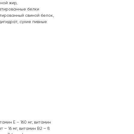
ной жир,
атированные белки
атированный свиной белок,
дигидрат, сухие пивные
тамин E – 160 мг, витамин
т – 16 мг, витамин B2 – 8