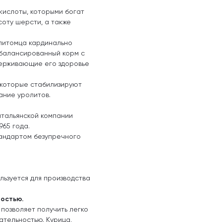
ислоты, которыми богат
соту шерсти, а также
питомца кардинально
сбалансированный корм с
держивающие его здоровье
 которые стабилизируют
ание уролитов.
итальянской компании
965 года.
андартом безупречного
льзуется для производства
остью.
позволяет получить легко
ательностью. Курица,