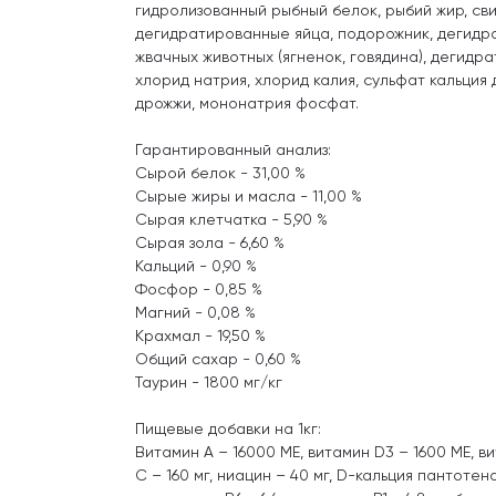
гидролизованный рыбный белок, рыбий жир, сви
дегидратированные яйца, подорожник, дегидр
жвачных животных (ягненок, говядина), дегидр
хлорид натрия, хлорид калия, сульфат кальция 
дрожжи, мононатрия фосфат.
Гарантированный анализ:
Сырой белок - 31,00 %
Сырые жиры и масла - 11,00 %
Сырая клетчатка - 5,90 %
Сырая зола - 6,60 %
Кальций - 0,90 %
Фосфор - 0,85 %
Магний - 0,08 %
Крахмал - 19,50 %
Общий сахар - 0,60 %
Таурин - 1800 мг/кг
Пищевые добавки на 1кг:
Витамин A – 16000 МЕ, витамин D3 – 1600 МЕ, ви
C – 160 мг, ниацин – 40 мг, D-кальция пантотена