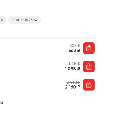
5
₽
20 кг
от 18 750
₽
608
₽
563
₽
1 216
₽
1 098
₽
2 432
₽
2 160
₽
ка