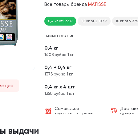
Все товары бренда
MATISSE
0,4 кг
от 563
₽
1,5 кг
от 2 109
₽
10 кг
от 9 37
НАИМЕНОВАНИЕ
0,4 кг
1408 руб за 1 кг
0,4 + 0,4 кг
1373 руб за 1 кг
ие цен
0,4 кг х 4 шт
1350 руб за 1 шт
Самовывоз
Достав
в пунктах вашего региона
курьером
ты выдачи