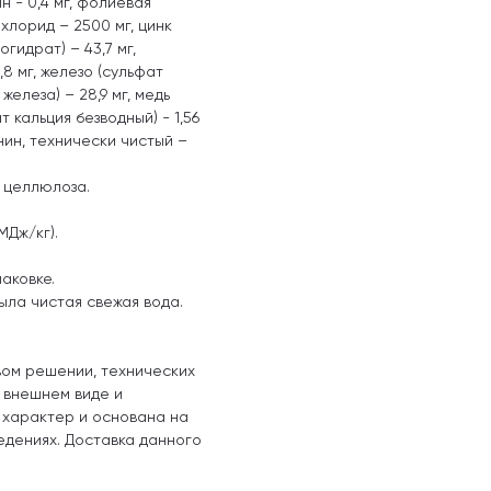
тин - 0,4 мг, фолиевая
а хлорид – 2500 мг, цинк
огидрат) – 43,7 мг,
8 мг, железо (сульфат
железа) – 28,9 мг, медь
т кальция безводный) - 1,56
онин, технически чистый –
 целлюлоза.
МДж/кг).
аковке.
ыла чистая свежая вода.
вом решении, технических
, внешнем виде и
 характер и основана на
едениях. Доставка данного