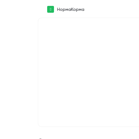
НормаКорма