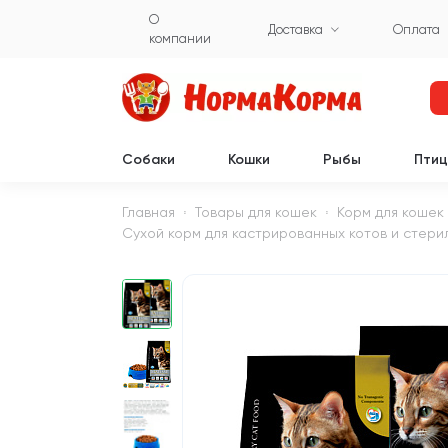
О
Доставка
Оплата
компании
Собаки
Кошки
Рыбы
Пти
Главная
Товары для кошек
Корм для кошек
Сухой корм для кастрированных котов и стерили