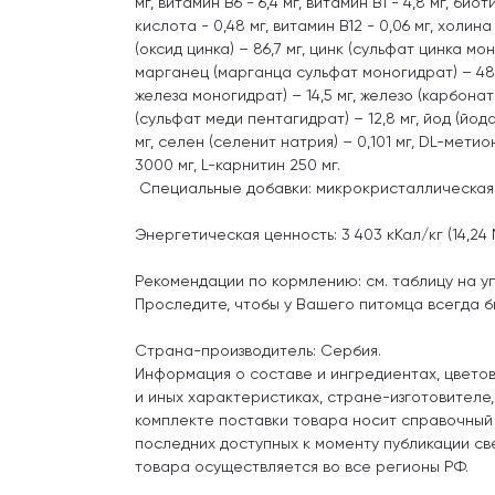
мг, витамин B6 - 6,4 мг, витамин B1 - 4,8 мг, био
кислота - 0,48 мг, витамин В12 - 0,06 мг, холин
(оксид цинка) – 86,7 мг, цинк (сульфат цинка мон
марганец (марганца сульфат моногидрат) – 48,
железа моногидрат) – 14,5 мг, железо (карбонат 
(сульфат меди пентагидрат) – 12,8 мг, йод (йода
мг, селен (селенит натрия) – 0,101 мг, DL-мети
3000 мг, L-карнитин 250 мг.
Специальные добавки: микрокристаллическая
Энергетическая ценность: 3 403 кКал/кг (14,24 
Рекомендации по кормлению: см. таблицу на уп
Проследите, чтобы у Вашего питомца всегда б
Страна-производитель: Сербия.
Информация о составе и ингредиентах, цвето
и иных характеристиках, стране-изготовителе
комплекте поставки товара носит справочный
последних доступных к моменту публикации св
товара осуществляется во все регионы РФ.