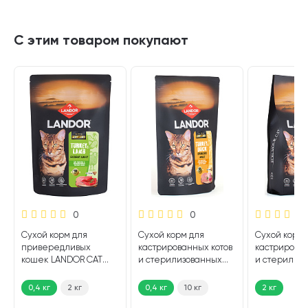
С этим товаром покупают
0
0
Сухой корм для
Сухой корм для
Сухой корм 
привередливых
кастрированных котов
кастрирован
кошек LANDOR CAT
и стерилизованных
и стерилиз
ADULT EXIGENT
кошек LANDOR CAT
кошек LAND
индейка, ягненок (0,4
ADULT STERILIZED
STERILIZED 
0,4 кг
2 кг
0,4 кг
10 кг
2 кг
кг)
индейка, утка (0,4 кг)
утка (2 кг)