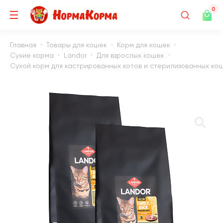
0
Главная
Товары для кошек
Корм для кошек
Сухие корма
Landor
Для взрослых кошек
Сухой корм для кастрированных котов и стерилизованных кошек