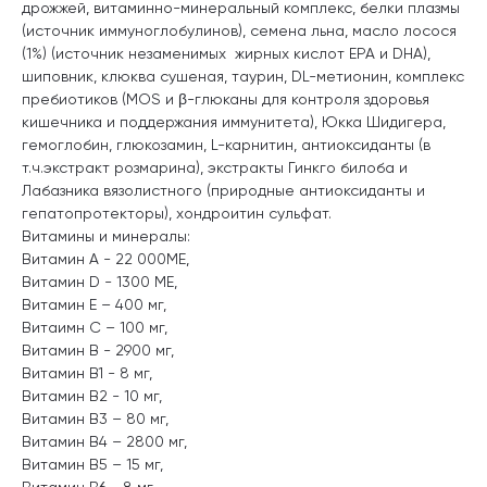
дрожжей, витаминно-минеральный комплекс, белки плазмы
(источник иммуноглобулинов), семена льна, масло лосося
(1%) (источник незаменимых жирных кислот EPA и DHA),
шиповник, клюква сушеная, таурин, DL-метионин, комплекс
пребиотиков (MOS и β-глюканы для контроля здоровья
кишечника и поддержания иммунитета), Юкка Шидигера,
гемоглобин, глюкозамин, L-карнитин, антиоксиданты (в
т.ч.экстракт розмарина), экстракты Гинкго билоба и
Лабазника вязолистного (природные антиоксиданты и
гепатопротекторы), хондроитин сульфат.
Витамины и минералы:
Витамин А - 22 000МЕ,
Витамин D - 1300 МЕ,
Витамин Е – 400 мг,
Витаимн С – 100 мг,
Витамин В - 2900 мг,
Витамин В1 - 8 мг,
Витамин В2 - 10 мг,
Витамин В3 – 80 мг,
Витамин В4 – 2800 мг,
Витамин В5 – 15 мг,
Витамин В6 - 8 мг,