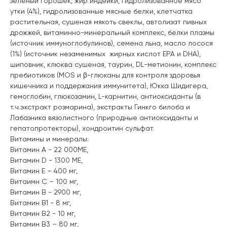
зеленый горошек, жир индейки, гидролизованное мясо
утки (4%), гидролизованные мясные белки, клетчатка
растительная, сушеная мякоть свеклы, автолизат пивных
дрожжей, витаминно-минеральный комплекс, белки плазмы
(источник иммуноглобулинов), семена льна, масло лосося
(1%) (источник незаменимых жирных кислот EPA и DHA),
шиповник, клюква сушеная, таурин, DL-метионин, комплекс
пребиотиков (MOS и β-глюканы для контроля здоровья
кишечника и поддержания иммунитета), Юкка Шидигера,
гемоглобин, глюкозамин, L-карнитин, антиоксиданты (в
т.ч.экстракт розмарина), экстракты Гинкго билоба и
Лабазника вязолистного (природные антиоксиданты и
гепатопротекторы), хондроитин сульфат.
Витамины и минералы:
Витамин А - 22 000МЕ,
Витамин D - 1300 МЕ,
Витамин Е – 400 мг,
Витаимн С – 100 мг,
Витамин В - 2900 мг,
Витамин В1 - 8 мг,
Витамин В2 - 10 мг,
Витамин В3 – 80 мг,