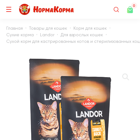
0
Главная
Товары для кошек
Корм для кошек
Сухие корма
Landor
Для взрослых кошек
Сухой корм для кастрированных котов и стерилизованных кошек