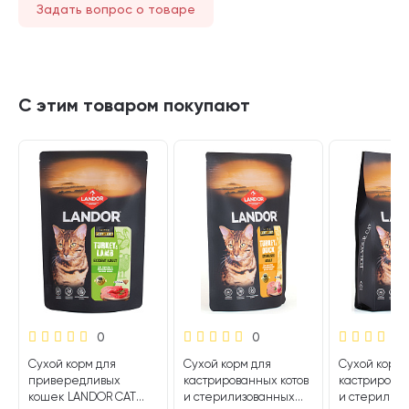
Задать вопрос о товаре
С этим товаром покупают
0
0
Сухой корм для
Сухой корм для
Сухой корм 
привередливых
кастрированных котов
кастрирован
кошек LANDOR CAT
и стерилизованных
и стерилиз