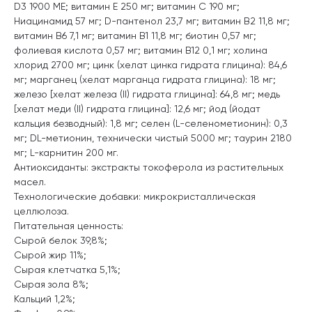
D3 1900 МЕ; витамин Е 250 мг; витамин С 190 мг;
Ниацинамид 57 мг; D-пантенол 23,7 мг; витамин В2 11,8 мг;
витамин В6 7,1 мг; витамин В1 11,8 мг; биотин 0,57 мг;
фолиевая кислота 0,57 мг; витамин В12 0,1 мг; холина
хлорид 2700 мг; цинк (хелат цинка гидрата глицина): 84,6
мг; марганец (хелат марганца гидрата глицина): 18 мг;
железо [хелат железа (II) гидрата глицина]: 64,8 мг; медь
[хелат меди (II) гидрата глицина]: 12,6 мг; йод (йодат
кальция безводный): 1,8 мг; селен (L-селенометионин): 0,3
мг; DL-метионин, технически чистый 5000 мг; таурин 2180
мг; L-карнитин 200 мг.
Антиоксиданты: экстракты токоферола из растительных
масел.
Технологические добавки: микрокристаллическая
целлюлоза.
Питательная ценность:
Сырой белок 39,8%;
Сырой жир 11%;
Сырая клетчатка 5,1%;
Сырая зола 8%;
Кальций 1,2%;