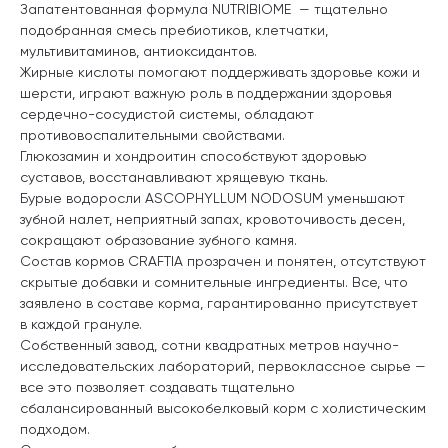
Запатентованная формула NUTRIBIOME — тщательно
подобранная смесь пребиотиков, клетчатки,
мультивитаминов, антиоксидантов.
Жирные кислоты помогают поддерживать здоровье кожи и
шерсти, играют важную роль в поддержании здоровья
сердечно-сосудистой системы, обладают
противовоспалительными свойствами.
Глюкозамин и хондроитин способствуют здоровью
суставов, восстанавливают хрящевую ткань.
Бурые водоросли ASCOPHYLLUM NODOSUM уменьшают
зубной налет, неприятный запах, кровоточивость десен,
сокращают образование зубного камня.
Состав кормов CRAFTIA прозрачен и понятен, отсутствуют
скрытые добавки и сомнительные ингредиенты. Все, что
заявлено в составе корма, гарантированно присутствует
в каждой грануле.
Собственный завод, сотни квадратных метров научно-
исследовательских лабораторий, первоклассное сырье —
все это позволяет создавать тщательно
сбалансированный высокобелковый корм с холистическим
подходом.