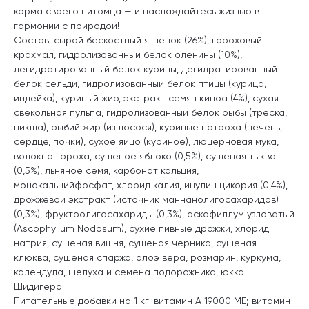
корма своего питомца — и наслаждайтесь жизнью в
гармонии с природой!
Состав: сырой бескостный ягненок (26%), гороховый
крахмал, гидролизованный белок оленины (10%),
дегидратированный белок курицы, дегидратированный
белок сельди, гидролизованный белок птицы (курица,
индейка), куриный жир, экстракт семян киноа (4%), сухая
свекольная пульпа, гидролизованный белок рыбы (треска,
пикша), рыбий жир (из лосося), куриные потроха (печень,
сердце, почки), сухое яйцо (куриное), люцерновая мука,
волокна гороха, сушеное яблоко (0,5%), сушеная тыква
(0,5%), льняное семя, карбонат кальция,
монокальцийфосфат, хлорид калия, инулин цикория (0,4%),
дрожжевой экстракт (источник маннанолигосахаридов)
(0,3%), фруктоолигосахариды (0,3%), аскофиллум узловатый
(Ascophyllum Nodosum), сухие пивные дрожжи, хлорид
натрия, сушеная вишня, сушеная черника, сушеная
клюква, сушеная спаржа, алоэ вера, розмарин, куркума,
календула, шелуха и семена подорожника, юкка
Шидигера.
Питательные добавки на 1 кг: витамин А 19000 МЕ; витамин