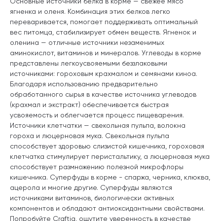
Основные источники белка в корме — свежее мясо
ягненка и оленя. Комбинация этих белков легко
переваривается, помогает поддерживать оптимальный
вес питомца, стабилизирует обмен веществ. Ягненок и
оленина — отличные источники незаменимых
аминокислот, витаминов и минералов. Углеводы в корме
представлены легкоусвояемыми беззлаковыми
источниками: гороховым крахмалом и семянами киноа.
Благодаря использованию предварительно
обработанного сырья в качестве источника углеводов
(крахмал и экстракт) обеспечивается быстрая
усвояемость и облегчается процесс пищеварения.
Источники клетчатки — свекольная пульпа, волокна
гороха и люцерновая мука. Свекольная пульпа
способствует здоровью слизистой кишечника, гороховая
клетчатка стимулирует перистальтику, а люцерновая мука
способствует размножению полезной микрофлоры
кишечника. Суперфуды в корме - спаржа, черника, клюква,
ацерола и многие другие. Суперфуды являются
источниками витаминов, биологически активных
компонентов и обладают антиоксидантными свойствами.
Попробуйте Craftia, ощутите уверенность в качестве