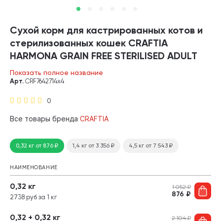
Сухой корм для кастрированных котов и
стерилизованных кошек CRAFTIA
HARMONA GRAIN FREE STERILISED ADULT
CAT LAMB & VENISON беззерновой
Показать полное название
ягненок, оленина (0,32 кг х 4 шт)
Арт.
CRF7642714х4
0
Все товары бренда
CRAFTIA
0,32 кг
от 876
₽
1,4 кг
от 3 356
₽
4,5 кг
от 7 543
₽
НАИМЕНОВАНИЕ
0,32 кг
1 052
₽
876
₽
2738 руб за 1 кг
0,32 + 0,32 кг
2 104
₽