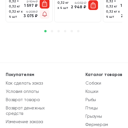
0,32 +
0,32 +
2 104
₽
1
0,32 кг
4 032
₽
1 597
₽
1 4
0,32 кг
0,32 кг
2 948
₽
х 4 шт
0,32 кг х
0,32 кг х
4 208
₽
3 
3 075
₽
2 8
4 шт
4 шт
Покупателям
Каталог товаров
Как сделать заказ
Собаки
Условия оплаты
Кошки
Возврат товара
Рыбы
Возврат денежных
Птицы
средств
Грызуны
Изменение заказа
Фермерам