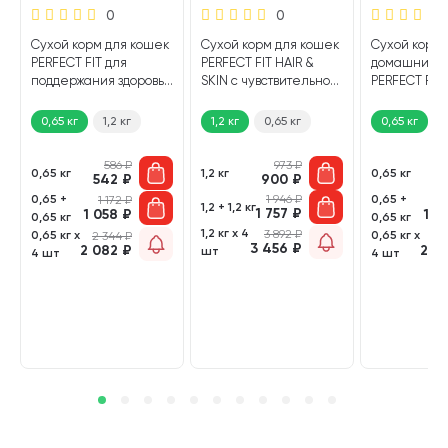
0
0
Сухой корм для кошек
Сухой корм для кошек
Сухой корм 
PERFECT FIT для
PERFECT FIT HAIR &
домашних 
поддержания здоровья
SKIN с чувствительной
PERFECT FIT
почек индейка (0,65
кожей и шерстью
говядина (0,6
кг)
лосось (1,2 кг)
0,65 кг
1,2 кг
1,2 кг
0,65 кг
0,65 кг
1
586
₽
973
₽
0,65 кг
1,2 кг
0,65 кг
542
₽
900
₽
5
0,65 +
1 946
₽
0,65 +
1 172
₽
1
1,2 + 1,2 кг
1 757
₽
1 058
₽
1 0
0,65 кг
0,65 кг
1,2 кг х 4
3 892
₽
0,65 кг х
0,65 кг х
2 344
₽
2 
3 456
₽
2 082
₽
2 0
шт
4 шт
4 шт