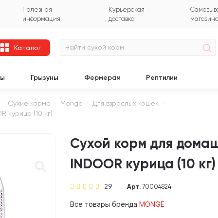
Полезная
Курьерская
Самовыво
информация
доставка
магазин
Каталог
цы
Грызуны
Фермерам
Рептилии
Сухие корма
Monge
Для взрослых кошек
 курица (10 кг)
Сухой корм для дома
INDOOR курица (10 кг)
29
Арт.
70004824
Все товары бренда
MONGE