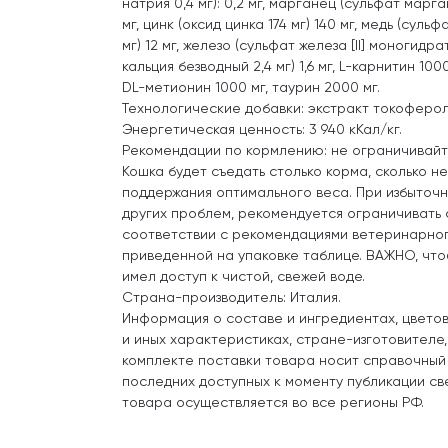
натрия 0,4 мг): 0,2 мг, марганец (сульфат марг
мг, цинк (оксид цинка 174 мг) 140 мг, медь (сульф
мг) 12 мг, железо (сульфат железа [II] моногидра
кальция безводный 2,4 мг) 1,6 мг, L-карнитин 10
DL-метионин 1000 мг, таурин 2000 мг.
Технологические добавки: экстракт токоферол
Энергетическая ценность: 3 940 кКал/кг.
Рекомендации по кормлению: не ограничивайт
Кошка будет съедать столько корма, сколько н
поддержания оптимального веса. При избыточн
других проблем, рекомендуется ограничивать 
соответствии с рекомендациями ветеринарног
приведенной на упаковке таблице. ВАЖНО, чт
имел доступ к чистой, свежей воде.
Страна-производитель: Италия.
Информация о составе и ингредиентах, цвето
и иных характеристиках, стране-изготовителе
комплекте поставки товара носит справочный
последних доступных к моменту публикации св
товара осуществляется во все регионы РФ.