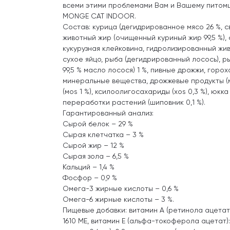
всеми этими проблемами Вам и Вашему питомц
MONGE CAT INDOOR.
Состав: курица (дегидрированное мясо 26 %, св
животный жир (очищенный куриный жир 99,5 %), 
кукурузная клейковина, гидролизированный жив
сухое яйцо, рыба (дегидрированный лосось), 
99,5 % масло лосося) 1 %, пивные дрожжи, горох
минеральные вещества, дрожжевые продукты 
(моs 1 %), ксилоолигосахариды (xos 0,3 %), юкка
переработки растений (шиповник 0,1 %).
Гарантированный анализ:
Сырой белок – 29 %
Сырая клетчатка – 3 %
Сырой жир – 12 %
Сырая зола – 6,5 %
Кальций – 1,4 %
Фосфор – 0,9 %
Омега-3 жирные кислоты – 0,6 %
Омега-6 жирные кислоты – 3 %.
Пищевые добавки: витамин A (ретинола ацетат)
1610 МЕ, витамин Е (альфа-токоферола ацетат):