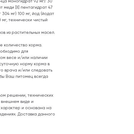
анца моногидрат 92 мг): 30
ат меди [II] пентагидрат 47
т 304 мг) 100 мг, йод (йодат
00 мг, технически чистый
ов из растительных масел.
е количество корма.
еобходимо для
ом весе и/или наличии
суточную норму корма в
о врача и/или следовать
обы Ваш питомец всегда
вом решении, технических
, внешнем виде и
 характер и основана на
едениях. Доставка данного