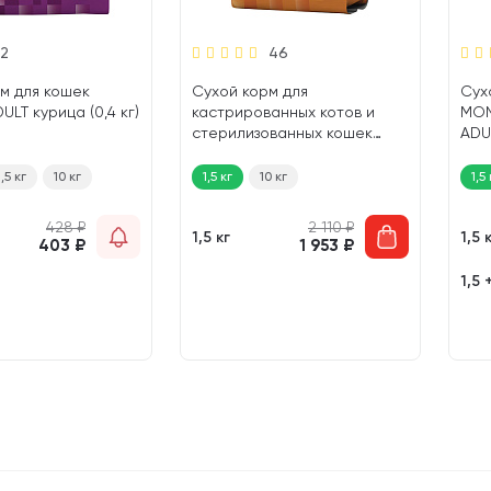
2
46
м для кошек
Сухой корм для
Сух
LT курица (0,4 кг)
кастрированных котов и
MON
стерилизованных кошек
ADU
MONGE SPECIALITY
(1,5 
MONOPROTEIN STERILISED
1,5 кг
10 кг
1,5 кг
10 кг
1,5 
монобелковый утка (1,5 кг)
428
₽
2 110
₽
1,5 кг
1,5 
403
₽
1 953
₽
1,5 