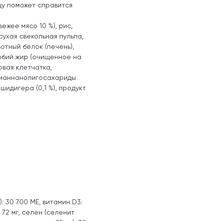
у поможет справится
ежее мясо 10 %), рис,
сухая свекольная пульпа,
отный белок (печень),
рыбий жир (очищенное на
овая клетчатка,
(маннанолигосахариды
 шидигера (0,1 %), продукт
: 30 700 МЕ, витамин D3:
 72 мг, селен (селенит