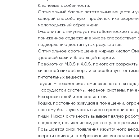
Ключевые особенности:
Оптимальный баланс питательных веществ и 
калорий способствуют профилактике ожирения
малоподвижный образ жизни.
L-карнитин стимулирует метаболические проце
пониженное содержание жиров способствует 
поддержанию достигнутых результатов.
Оптимальное соотношение жирных кислот Оме
здоровой кожи и блестящей шерсти.
Пребиотики М.О.S и X.O.S. помогают сохранят
кишечной микрофлоры и способствует оптима
питательных веществ.
Таурин – незаменимая аминокислота для под
- сосудистой системы, нервной системы, печен
Без красителей и консервантов.
Кошка, постоянно живущая в помещении, огран
поэтому большую часть своего времени она тр
пищи. Низкая активность вызывает вялую работу
следствие, появление жидкого стула с резким 
Повышается риск появления избыточного веса
шерсти приводит к образованию волосяных ком