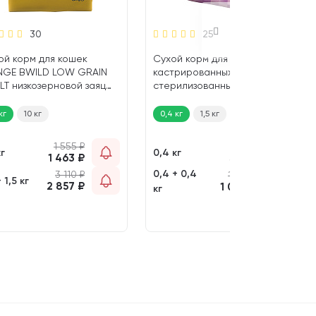
30
25
ой корм для кошек
Сухой корм для
GE BWILD LOW GRAIN
кастрированных котов и
LT низкозерновой заяц
стерилизованных кошек
кг)
MONGE STERILISED курица
(0,4 кг)
кг
10 кг
0,4 кг
1,5 кг
10 кг
1 555
₽
575
₽
кг
0,4 кг
1 463
₽
532
₽
0,4 + 0,4
3 110
₽
1 150
₽
+ 1,5 кг
2 857
₽
1 038
₽
кг