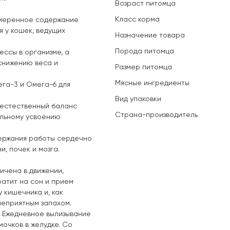
Возраст питомца
Класс корма
умеренное содержание
 у кошек, ведущих
Назначение товара
Порода питомца
ссы в организме, а
снижению веса и
Размер питомца
Мясные ингредиенты
га-3 и Омега-6 для
Вид упаковки
ь естественный баланс
Страна-производитель
льному усвоению
держания работы сердечно
и, почек и мозга.
ичена в движении,
атит на сон и прием
 кишечника и, как
неприятным запахом.
. Ежедневное вылизывание
очков в желудке. Со