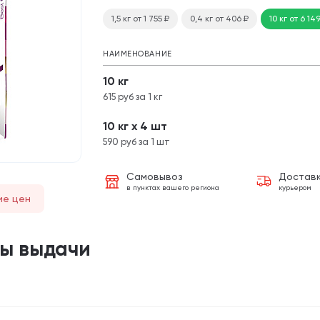
1,5 кг
от 1 755
₽
0,4 кг
от 406
₽
10 кг
от 6 14
НАИМЕНОВАНИЕ
10 кг
615 руб за 1 кг
10 кг х 4 шт
590 руб за 1 шт
Самовывоз
Достав
в пунктах вашего региона
курьером
ие цен
ты выдачи