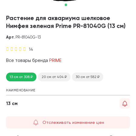
Растение для аквариума шелковое
Нимфея зеленая Prime PR-81040G (13 см)
Арт.
PR-81040G-13
14
Все товары бренда
PRIME
13 см
от 308
₽
20 см
от 404
₽
30 см
от 582
₽
НАИМЕНОВАНИЕ
13 см
Отслеживать изменение цен