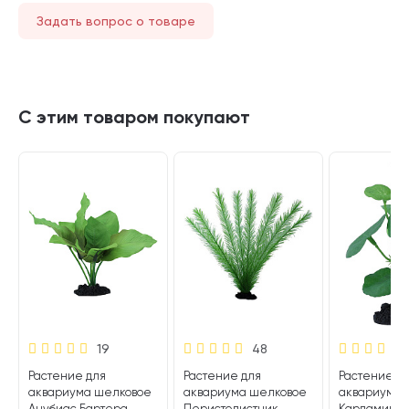
Задать вопрос о товаре
С этим товаром покупают
19
48
Растение для
Растение для
Растение д
аквариума шелковое
аквариума шелковое
аквариума 
Анубиас Бартера
Перистолистник
Кардамин Pr