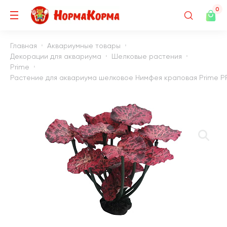
0
Главная
Аквариумные товары
Декорации для аквариума
Шелковые растения
Prime
Растение для аквариума шелковое Нимфея краповая Prime PR