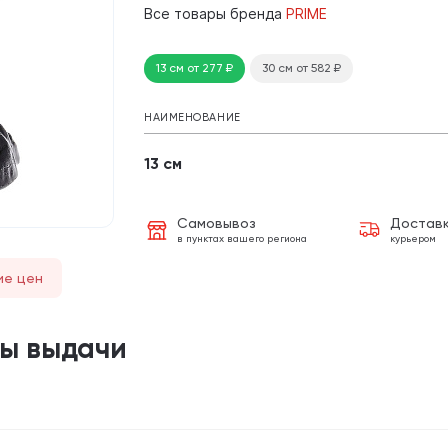
Все товары бренда
PRIME
13 см
от 277
₽
30 см
от 582
₽
НАИМЕНОВАНИЕ
13 см
Самовывоз
Достав
в пунктах вашего региона
курьером
ие цен
ты выдачи