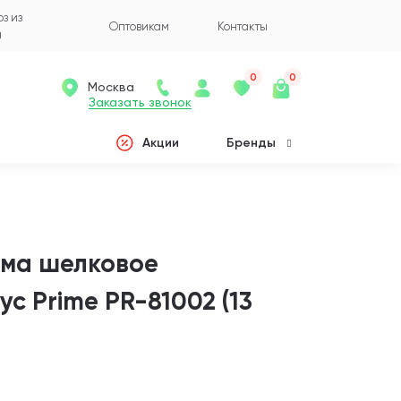
з из
Оптовикам
Контакты
а
0
0
Москва
Заказать звонок
Акции
Бренды
ума шелковое
с Prime PR-81002 (13