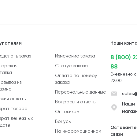
упателям
Наши конт
 сделать заказ
Изменение заказа
8 (800) 
88
ьерская
Статус заказа
тавка
Ежедневно с
Оплата по номеру
22:00
овывоз из
заказа
азина
Персональные данные
sales@
овия оплаты
Вопросы и ответы
Наши
врат товара
магаз
Оптовикам
врат денежных
Бонусы
дств
Оставайте
На информационном
связи