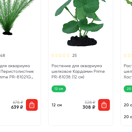
48
25
для аквариума
Растение для аквариума
Рас
 Перистолистник
шелковое Кардамин Prime
шел
rime PR-81021G
PR-81038 (12 см)
Хас
(20 
12 см
20
678
₽
328
₽
12 см
20 
639
₽
308
₽
20 