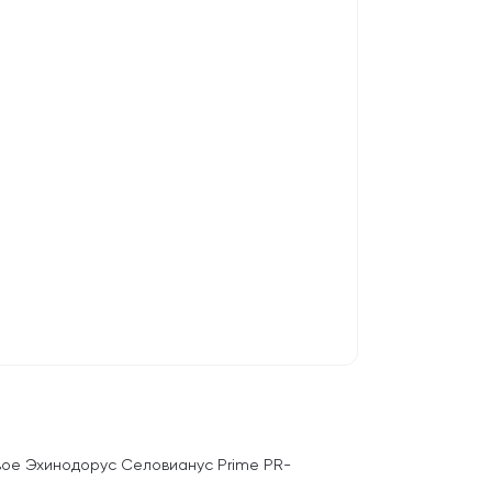
вое Эхинодорус Селовианус Prime PR-