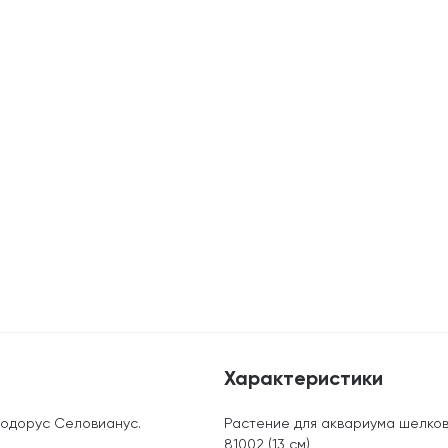
Характеристики
нодорус Селовианус.
Растение для аквариума шелко
81002 (13 см)