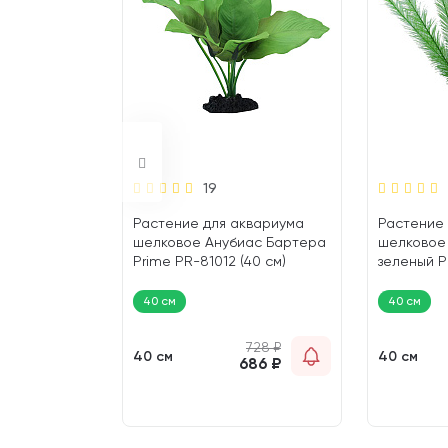
19
квариума
Растение для аквариума
Растение 
токорина
шелковое Анубиас Бартера
шелковое
R-81004 (13
Prime PR-81012 (40 см)
зеленый P
(40 см)
30 см
40 см
40 см
728
₽
40 см
40 см
686
₽
294
₽
277
₽