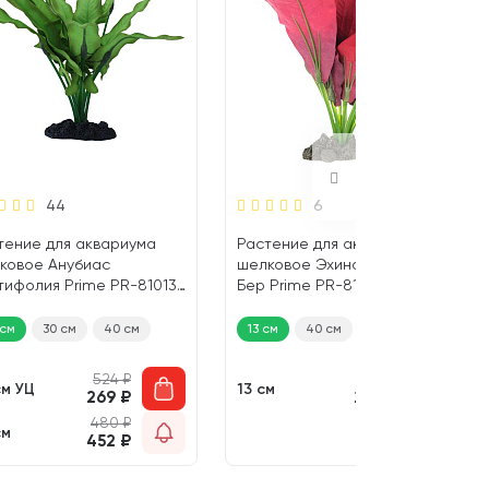
44
6
тение для аквариума
Растение для аквариума
ковое Анубиас
шелковое Эхинодорус Кляйн
тифолия Prime PR-81013
Бер Prime PR-81010 (13 см)
см УЦ)
 см
30 см
40 см
13 см
40 см
524
₽
294
₽
см УЦ
13 см
269
₽
277
₽
480
₽
см
452
₽