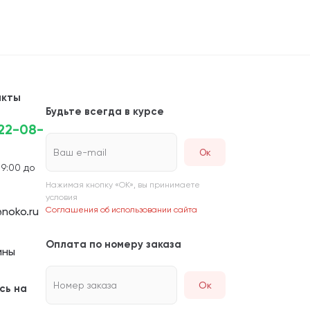
акты
Будьте всегда в курсе
222-08-
Ваш e-mail
 9:00 до
Нажимая кнопку «ОК», вы принимаете
условия
noko.ru
Соглашения об использовании сайта
Оплата по номеру заказа
ины
Номер заказа
Ок
сь на