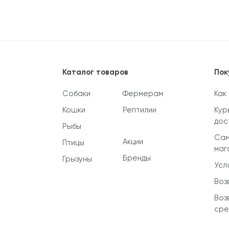
Каталог товаров
Пок
Собаки
Фермерам
Как
Кошки
Рептилии
Кур
дос
Рыбы
Сам
Акции
Птицы
маг
Бренды
Грызуны
Усл
Воз
Воз
сре