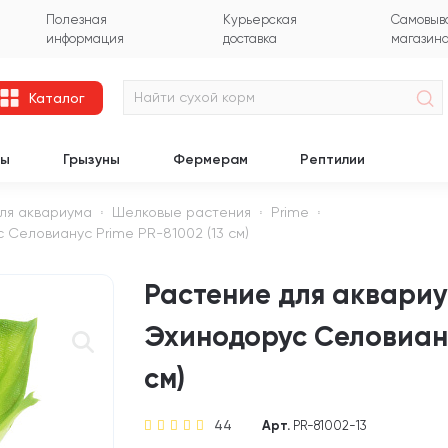
Полезная
Курьерская
Самовыво
информация
доставка
магазин
Каталог
цы
Грызуны
Фермерам
Рептилии
ля аквариума
Шелковые растения
Prime
Селовианус Prime PR-81002 (13 см)
Растение для аквари
Эхинодорус Селовиану
см)
44
Арт.
PR-81002-13